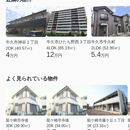
牛久市ひたち野西３丁目
牛久市牛久町
牛久市神谷２丁目
4LDK (85.19㎡)
2LDK (52.90㎡)
2DK (40.57㎡)
12
5.4
4
万円
万円
万円
よく見られている物件
龍ケ崎市寺後
龍ケ崎市寺後
龍ケ崎市藤ケ丘１丁目
3DK (39.90㎡)
2DK (34.00㎡)
1K (23.18㎡)
1