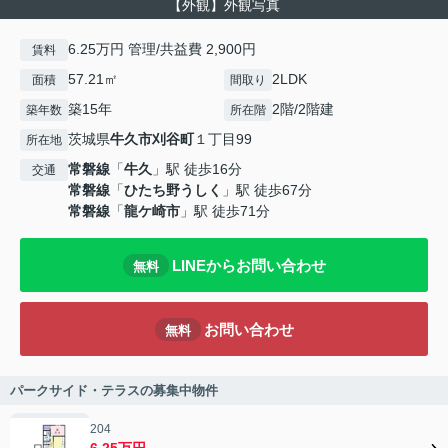
【外観】外観写真
6.25万円 管理/共益費 2,900円
賃料
57.21㎡
2LDK
面積
間取り
築15年
2階/2階建
築年数
所在階
茨城県
牛久市
刈谷町
１丁目99
所在地
常磐線
「
牛久
」駅 徒歩16分
交通
常磐線
「
ひたち野うしく
」駅 徒歩67分
常磐線
「
龍ケ崎市
」駅 徒歩71分
LINEからお問い合わせ
無料
お問い合わせ
無料
パークサイド・テラスの募集中物件
204
6.25万円