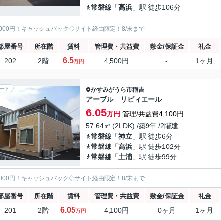
常磐線
「
高浜
」駅 徒歩106分
5000円！キャッシュバック◇サイト経由限定！8/末まで
部屋番号
所在階
賃料
管理費・共益費
敷金/保証金
礼金
6.5
202
2階
4,500円
-
1ヶ月
万円
ート
かすみがうら市
稲吉
アーブル リビィエール
6.05
万円
管理/共益費4,100円
57.64㎡ (2LDK) /築9年 /2階建
常磐線
「
神立
」駅 徒歩6分
常磐線
「
高浜
」駅 徒歩102分
常磐線
「
土浦
」駅 徒歩99分
5000円！キャッシュバック◇サイト経由限定！8/末まで
部屋番号
所在階
賃料
管理費・共益費
敷金/保証金
礼金
6.05
201
2階
4,100円
0ヶ月
1ヶ月
万円