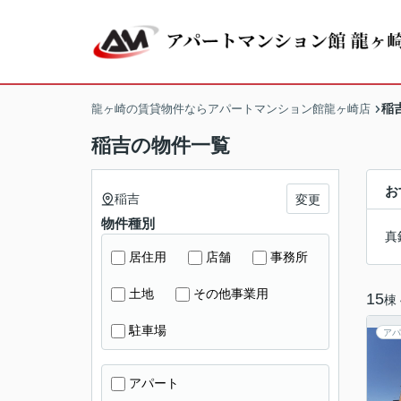
稲
龍ヶ崎の賃貸物件ならアパートマンション館龍ヶ崎店
稲吉の物件一覧
お
稲吉
変更
物件種別
真
居住用
店舗
事務所
土地
その他事業用
15
棟
駐車場
アパ
アパート