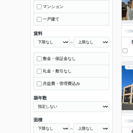
マンション
一戸建て
◇1
賃料
～
敷金・保証金なし
アパ
礼金・敷引なし
共益費・管理費込み
築年数
面積
◇1
～