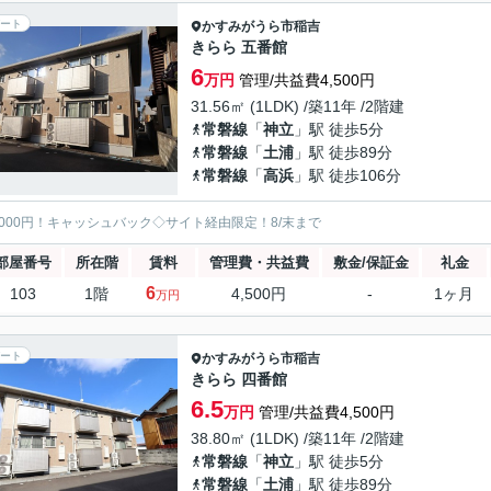
ート
かすみがうら市
稲吉
きらら 五番館
6
万円
管理/共益費4,500円
31.56㎡ (1LDK) /築11年 /2階建
常磐線
「
神立
」駅 徒歩5分
常磐線
「
土浦
」駅 徒歩89分
常磐線
「
高浜
」駅 徒歩106分
5000円！キャッシュバック◇サイト経由限定！8/末まで
部屋番号
所在階
賃料
管理費・共益費
敷金/保証金
礼金
6
103
1階
4,500円
-
1ヶ月
万円
ート
かすみがうら市
稲吉
きらら 四番館
6.5
万円
管理/共益費4,500円
38.80㎡ (1LDK) /築11年 /2階建
常磐線
「
神立
」駅 徒歩5分
常磐線
「
土浦
」駅 徒歩89分