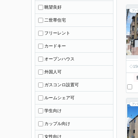
眺望良好
アパ
二世帯住宅
フリーレント
カードキー
オープンハウス
◇1
外国人可
ガスコンロ設置可
ルームシェア可
アパ
学生向け
カップル向け
女性向け