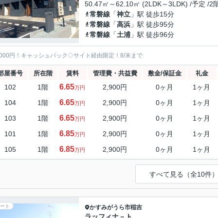
50.47㎡～62.10㎡ (2LDK～3LDK) /予定 /
常磐線
「
神立
」駅 徒歩15分
常磐線
「
高浜
」駅 徒歩95分
常磐線
「
土浦
」駅 徒歩96分
5000円！キャッシュバック◇サイト経由限定！8/末まで
部屋番号
所在階
賃料
管理費・共益費
敷金/保証金
礼金
6.65
102
1階
2,900円
0ヶ月
1ヶ月
万円
6.65
104
1階
2,900円
0ヶ月
1ヶ月
万円
6.65
103
1階
2,900円
0ヶ月
1ヶ月
万円
6.85
101
1階
2,900円
0ヶ月
1ヶ月
万円
6.85
105
1階
2,900円
0ヶ月
1ヶ月
万円
すべて見る（全10件
ート
かすみがうら市
稲吉
ラッフィナ－ト