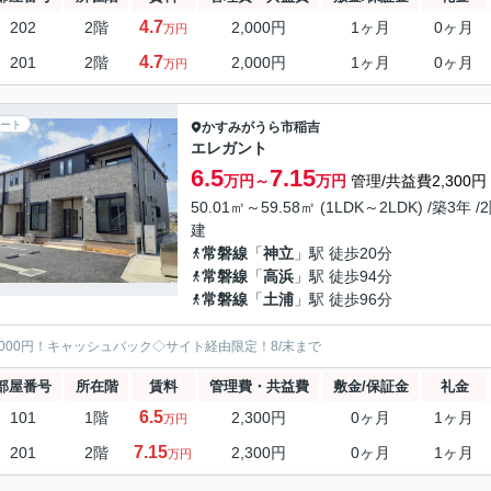
4.7
202
2階
2,000円
1ヶ月
0ヶ月
万円
4.7
201
2階
2,000円
1ヶ月
0ヶ月
万円
ート
かすみがうら市
稲吉
エレガント
6.5
7.15
万円～
万円
管理/共益費2,300円
50.01㎡～59.58㎡ (1LDK～2LDK) /築3年 /
建
常磐線
「
神立
」駅 徒歩20分
常磐線
「
高浜
」駅 徒歩94分
常磐線
「
土浦
」駅 徒歩96分
5000円！キャッシュバック◇サイト経由限定！8/末まで
部屋番号
所在階
賃料
管理費・共益費
敷金/保証金
礼金
6.5
101
1階
2,300円
0ヶ月
1ヶ月
万円
7.15
201
2階
2,300円
0ヶ月
1ヶ月
万円