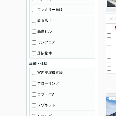
ファミリー向け
◇1
飲食店可
高層ビル
ワンフロア
居抜物件
設備・仕様
室内洗濯機置場
フローリング
ロフト付き
アパ
メゾネット