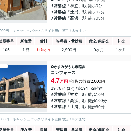
常磐線
「
神立
」駅 徒歩9分
常磐線
「
土浦
」駅 徒歩92分
常磐線
「
高浜
」駅 徒歩99分
5000円！キャッシュバック◇サイト経由限定！8/末まで
部屋番号
所在階
賃料
管理費・共益費
敷金/保証金
礼金
6.5
105
1階
2,900円
0ヶ月
1ヶ月
万円
ート
かすみがうら市
稲吉
コンフォース
4.7
万円
管理/共益費2,000円
29.75㎡ (1K) /築19年 /2階建
常磐線
「
神立
」駅 徒歩10分
常磐線
「
高浜
」駅 徒歩100分
常磐線
「
土浦
」駅 徒歩90分
5000円！キャッシュバック◇サイト経由限定！8/末まで
部屋番号
所在階
賃料
管理費・共益費
敷金/保証金
礼金