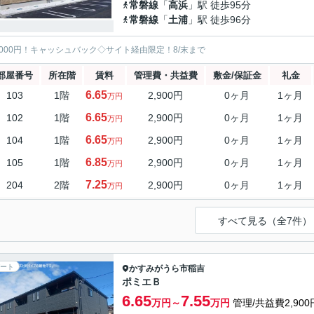
常磐線
「
高浜
」駅 徒歩95分
常磐線
「
土浦
」駅 徒歩96分
5000円！キャッシュバック◇サイト経由限定！8/末まで
部屋番号
所在階
賃料
管理費・共益費
敷金/保証金
礼金
6.65
103
1階
2,900円
0ヶ月
1ヶ月
万円
6.65
102
1階
2,900円
0ヶ月
1ヶ月
万円
6.65
104
1階
2,900円
0ヶ月
1ヶ月
万円
6.85
105
1階
2,900円
0ヶ月
1ヶ月
万円
7.25
204
2階
2,900円
0ヶ月
1ヶ月
万円
すべて見る（全7件）
ート
かすみがうら市
稲吉
ポミエＢ
6.65
7.55
万円～
万円
管理/共益費2,900