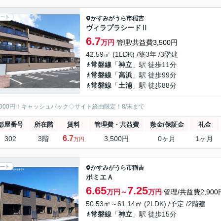
ート
かすみがうら市
稲吉
ヴィラプラシードⅡ
6.7
万円
管理/共益費3,500円
42.59㎡ (1LDK) /築3年 /3階建
常磐線
「
神立
」駅 徒歩11分
常磐線
「
高浜
」駅 徒歩99分
常磐線
「
土浦
」駅 徒歩88分
5000円！キャッシュバック◇サイト経由限定！8/末まで
部屋番号
所在階
賃料
管理費・共益費
敷金/保証金
礼金
6.7
302
3階
3,500円
0ヶ月
1ヶ月
万円
ート
かすみがうら市
稲吉
ポミエＡ
6.65
7.25
万円～
万円
管理/共益費2,900
50.53㎡～61.14㎡ (2LDK) /予定 /2階建
常磐線
「
神立
」駅 徒歩15分