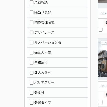
楽器相談
陽当り良好
◇1
閑静な住宅地
デザイナーズ
リノベーション済
アパ
保証人不要
事務所可
２人入居可
バリアフリー
◇1
分割可
分譲タイプ