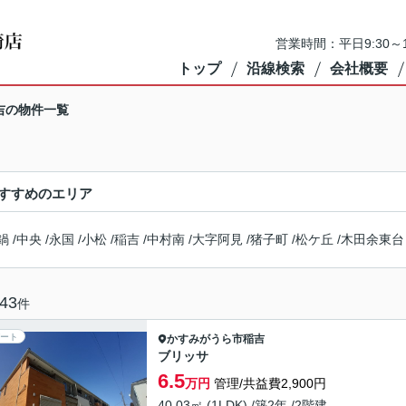
営業時間：平日9:30～1
トップ
沿線検索
会社概要
吉の物件一覧
すすめのエリア
鍋
/
中央
/
永国
/
小松
/
稲吉
/
中村南
/
大字阿見
/
猪子町
/
松ケ丘
/
木田余東台
43
件
ート
かすみがうら市
稲吉
ブリッサ
6.5
万円
管理/共益費2,900円
40.03㎡ (1LDK) /築2年 /2階建