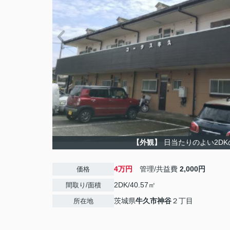
【外観】
日当たりのよい2DK
4万円
管理/共益費
2,000円
価格
2DK/40.57㎡
間取り/面積
茨城県
牛久市
神谷
２丁目
所在地