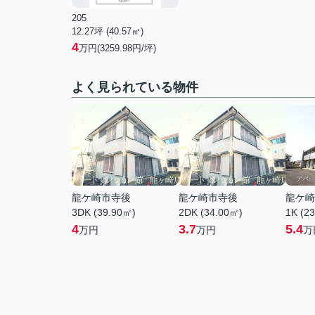
205
12.27坪 (40.57㎡)
4
万円(3259.98円/坪)
よく見られている物件
龍ケ崎市寺後
龍ケ崎市寺後
龍ケ崎
3DK (39.90㎡)
2DK (34.00㎡)
1K (2
4
3.7
5.4
万円
万円
万