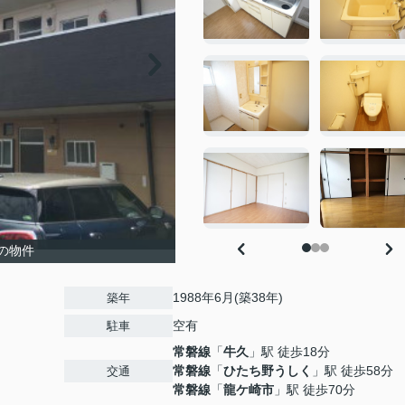
の物件
1988年6月(築38年)
築年
空有
駐車
常磐線
「
牛久
」駅 徒歩18分
常磐線
「
ひたち野うしく
」駅 徒歩58分
交通
常磐線
「
龍ケ崎市
」駅 徒歩70分