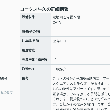
コータス牛久の詳細情報
設備条件
敷地内ごみ置き場
CATV
設備(その他)
-
駐車場/月額
空有/0円
用途地域
-
募集戸数 / 総戸数
- / -
取引態様
一般媒介
58分
備考
こちらの物件から395m以内に「フー
スクエアカスミ牛久店」があります
ちらの物件はアパートです。敷地内
情報の見方
置き場は、ごみを捨てる手間を減ら
くれます。賃貸物件のことでお悩み
方、当社がその悩みを解消します！
は多種多様な物件情報を取り扱って