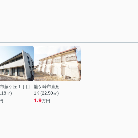
市藤ケ丘１丁目
龍ケ崎市直鮒
3.18㎡)
1K (22.50㎡)
1.9
円
万円