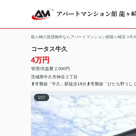
龍ヶ崎の賃貸物件ならアパートマンション館龍ヶ崎店
牛
コータス牛久
4万円
管理/共益費 2,000円
茨城県
牛久市
神谷
２丁目
常磐線「牛久」駅徒歩18分
常磐線「ひたち野うしく
1
/
17