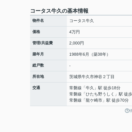
コータス牛久の基本情報
物件名
コータス牛久
価格
4万円
管理/共益費
2,000円
築年月
1988年6月（築38年）
総戸数
-
所在地
茨城県
牛久市
神谷
２丁目
交通
常磐線
「
牛久
」駅 徒歩18分
常磐線
「
ひたち野うしく
」駅 徒歩
常磐線
「
龍ケ崎市
」駅 徒歩70分