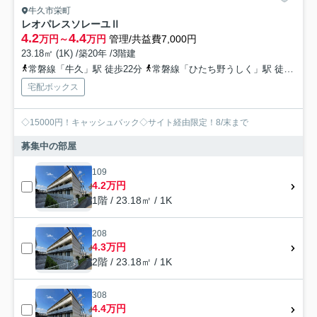
牛久市栄町
レオパレスソレーユⅡ
4.2
4.4
万円～
万円
管理/共益費7,000円
23.18㎡ (1K) /築20年 /3階建
常磐線「牛久」駅 徒歩22分
常磐線「ひたち野うしく」駅 徒歩34分
宅配ボックス
◇15000円！キャッシュバック◇サイト経由限定！8/末まで
募集中の部屋
109
4.2万円
1階 / 23.18㎡ / 1K
208
4.3万円
2階 / 23.18㎡ / 1K
308
4.4万円