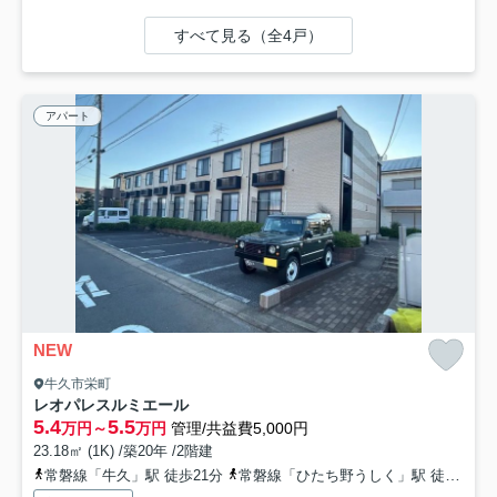
すべて見る（全4戸）
アパート
NEW
牛久市栄町
レオパレスルミエール
5.4
5.5
万円～
万円
管理/共益費5,000円
23.18㎡ (1K) /築20年 /2階建
常磐線「牛久」駅 徒歩21分
常磐線「ひたち野うしく」駅 徒歩34分