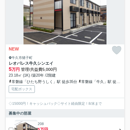
NEW
牛久市猪子町
レオパレス牛久シンエイ
5
万円
管理/共益費5,000円
23.18㎡ (1K) /築20年 /2階建
常磐線「ひたち野うしく」駅 徒歩35分
常磐線「牛久」駅 徒歩25分
宅配ボックス
◇15000円！キャッシュバック◇サイト経由限定！8/末まで
募集中の部屋
208
5万円