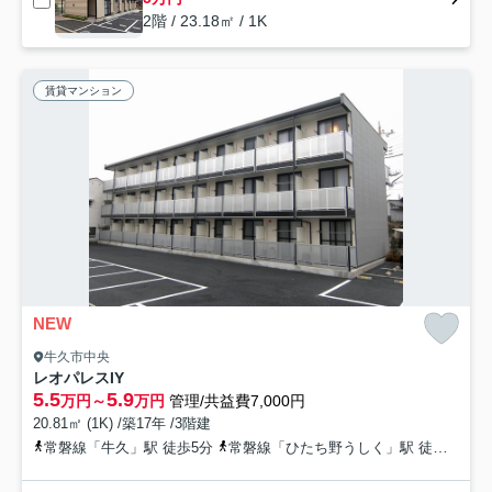
2階 / 23.18㎡ / 1K
賃貸マンション
NEW
牛久市中央
レオパレスIY
5.5
5.9
万円～
万円
管理/共益費7,000円
20.81㎡ (1K) /築17年 /3階建
常磐線「牛久」駅 徒歩5分
常磐線「ひたち野うしく」駅 徒歩50分