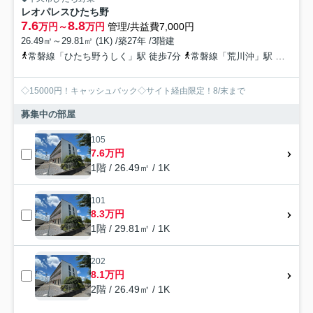
レオパレスひたち野
7.6
8.8
万円～
万円
管理/共益費7,000円
26.49㎡～29.81㎡ (1K) /築27年 /3階建
常磐線「ひたち野うしく」駅 徒歩7分
常磐線「荒川沖」駅 徒歩41分
◇15000円！キャッシュバック◇サイト経由限定！8/末まで
募集中の部屋
105
7.6万円
1階 / 26.49㎡ / 1K
101
8.3万円
1階 / 29.81㎡ / 1K
202
8.1万円
2階 / 26.49㎡ / 1K