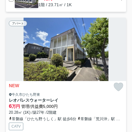
1階 / 23.71㎡ / 1K
アパート
NEW
牛久市ひたち野東
レオパレスウォーターレイ
6
万円
管理/共益費5,000円
20.28㎡ (1K) /築27年 /2階建
常磐線「ひたち野うしく」駅 徒歩6分
常磐線「荒川沖」駅 徒歩44分
CATV