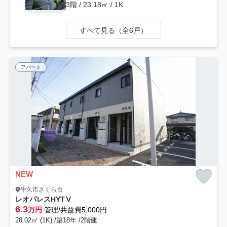
3階 / 23.18㎡ / 1K
すべて見る（全6戸）
アパート
NEW
牛久市さくら台
レオパレスHYTⅤ
6.3
万円
管理/共益費5,000円
28.02㎡ (1K) /築18年 /2階建