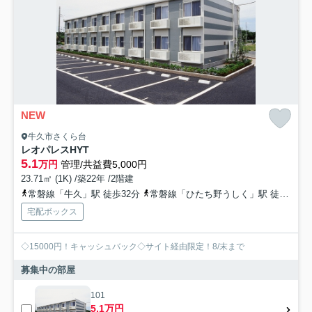
NEW
牛久市さくら台
レオパレスHYT
5.1
万円
管理/共益費5,000円
23.71㎡ (1K) /築22年 /2階建
常磐線「牛久」駅 徒歩32分
常磐線「ひたち野うしく」駅 徒歩75分
宅配ボックス
◇15000円！キャッシュバック◇サイト経由限定！8/末まで
募集中の部屋
101
5.1万円