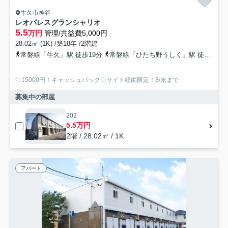
牛久市神谷
レオパレスグランシャリオ
5.5
万円
管理/共益費5,000円
28.02㎡ (1K) /築18年 /2階建
常磐線「牛久」駅 徒歩19分
常磐線「ひたち野うしく」駅 徒歩57分
◇15000円！キャッシュバック◇サイト経由限定！8/末まで
募集中の部屋
202
5.5万円
2階 / 28.02㎡ / 1K
アパート