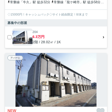
常磐線「牛久」駅 徒歩32分
常磐線「龍ケ崎市」駅 徒歩58分
常磐
◇15000円！キャッシュバック◇サイト経由限定！8/末まで
募集中の部屋
204
6.3万円
2階 / 28.02㎡ / 1K
アパート
NEW