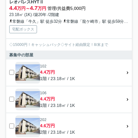
レオパレスHYTⅡ
4.4
4.7
万円～
万円
管理/共益費5,000円
23.18㎡ (1K) /築20年 /2階建
常磐線「牛久」駅 徒歩32分
常磐線「龍ケ崎市」駅 徒歩59分
常磐
宅配ボックス
◇15000円！キャッシュバック◇サイト経由限定！8/末まで
募集中の部屋
102
4.4万円
1階 / 23.18㎡ / 1K
106
4.4万円
1階 / 23.18㎡ / 1K
202
4.6万円
2階 / 23.18㎡ / 1K