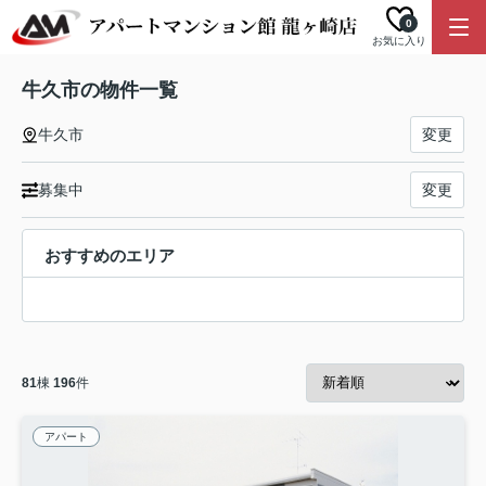
0
お気に入り
牛久市の物件一覧
牛久市
変更
募集中
変更
おすすめのエリア
81
棟
196
件
アパート