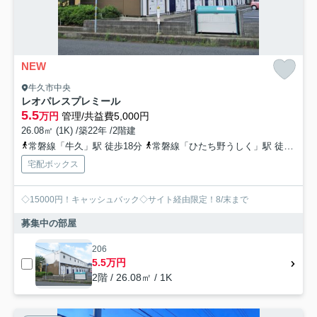
NEW
牛久市中央
レオパレスプレミール
5.5
万円
管理/共益費5,000円
26.08㎡ (1K) /築22年 /2階建
常磐線「牛久」駅 徒歩18分
常磐線「ひたち野うしく」駅 徒歩43分
宅配ボックス
◇15000円！キャッシュバック◇サイト経由限定！8/末まで
募集中の部屋
206
5.5万円
2階 / 26.08㎡ / 1K