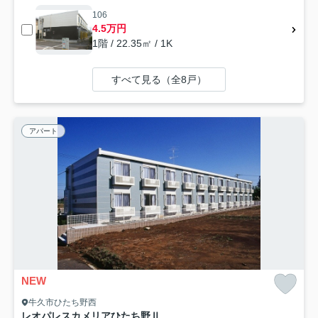
106
4.5万円
1階 / 22.35㎡ / 1K
すべて見る（全8戸）
アパート
NEW
牛久市ひたち野西
レオパレスカメリアひたち野Ⅱ