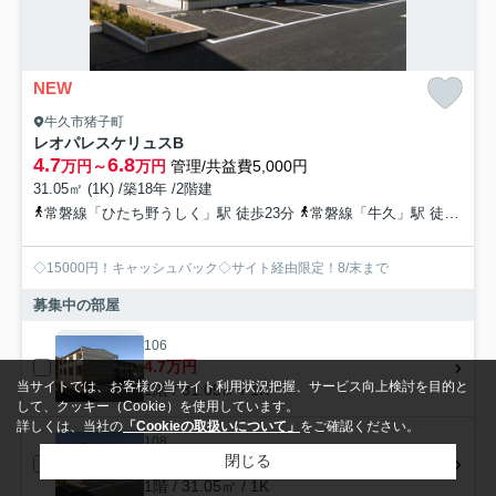
NEW
牛久市猪子町
レオパレスケリュスB
4.7
6.8
万円～
万円
管理/共益費5,000円
31.05㎡ (1K) /築18年 /2階建
常磐線「ひたち野うしく」駅 徒歩23分
常磐線「牛久」駅 徒歩35分
◇15000円！キャッシュバック◇サイト経由限定！8/末まで
募集中の部屋
106
4.7万円
当サイトでは、お客様の当サイト利用状況把握、サービス向上検討を目的と
1階 / 31.05㎡ / 1K
して、クッキー（Cookie）を使用しています。
詳しくは、当社の
「Cookieの取扱いについて」
をご確認ください。
108
閉じる
5.9万円
1階 / 31.05㎡ / 1K