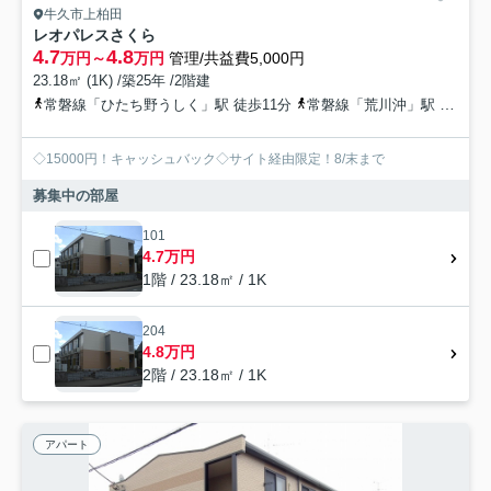
牛久市上柏田
レオパレスさくら
4.7
4.8
万円～
万円
管理/共益費5,000円
23.18㎡ (1K) /築25年 /2階建
常磐線「ひたち野うしく」駅 徒歩11分
常磐線「荒川沖」駅 徒歩39分
◇15000円！キャッシュバック◇サイト経由限定！8/末まで
募集中の部屋
101
4.7万円
1階 / 23.18㎡ / 1K
204
4.8万円
2階 / 23.18㎡ / 1K
アパート