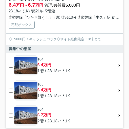
6.4
6.7
万円～
万円
管理/共益費5,000円
23.18㎡ (1K) /築21年 /2階建
常磐線「ひたち野うしく」駅 徒歩10分
常磐線「牛久」駅 徒歩60分
宅配ボックス
◇15000円！キャッシュバック◇サイト経由限定！8/末まで
募集中の部屋
104
6.4万円
1階 / 23.18㎡ / 1K
105
6.4万円
1階 / 23.18㎡ / 1K
204
6.7万円
2階 / 23.18㎡ / 1K