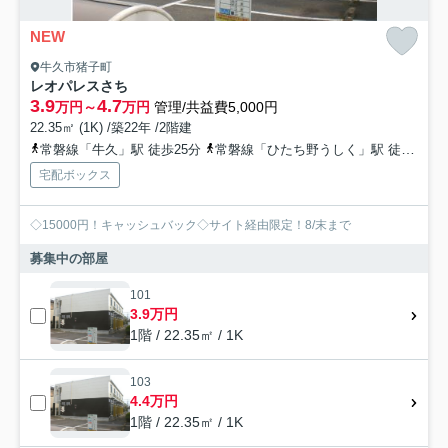
NEW
牛久市猪子町
レオパレスさち
3.9
4.7
万円～
万円
管理/共益費5,000円
22.35㎡ (1K) /築22年 /2階建
常磐線「牛久」駅 徒歩25分
常磐線「ひたち野うしく」駅 徒歩35分
宅配ボックス
◇15000円！キャッシュバック◇サイト経由限定！8/末まで
募集中の部屋
101
3.9万円
1階 / 22.35㎡ / 1K
103
4.4万円
1階 / 22.35㎡ / 1K