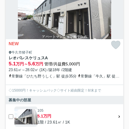
NEW
牛久市猪子町
レオパレスケリュスA
5.1
5.6
万円～
万円
管理/共益費5,000円
23.61㎡～28.02㎡ (1K) /築18年 /2階建
常磐線「ひたち野うしく」駅 徒歩35分
常磐線「牛久」駅 徒歩25分
◇15000円！キャッシュバック◇サイト経由限定！8/末まで
募集中の部屋
105
5.1万円
1階 / 23.61㎡ / 1K