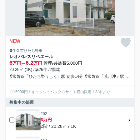
NEW
牛久市ひたち野東
レオパレスリベエール
6
6.2
万円～
万円
管理/共益費5,000円
20.28㎡ (1K) /築26年 /2階建
常磐線「ひたち野うしく」駅 徒歩14分
常磐線「荒川沖」駅 徒歩46分
◇15000円！キャッシュバック◇サイト経由限定！8/末まで
募集中の部屋
202
6万円
2階 / 20.28㎡ / 1K