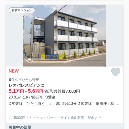
賃貸マンション
NEW
牛久市ひたち野東
レオパレスビアンコ
5.1
5.6
万円～
万円
管理/共益費7,000円
20.81㎡ (1K) /築17年 /3階建
常磐線「ひたち野うしく」駅 徒歩13分
常磐線「荒川沖」駅 徒歩42分
◇15000円！キャッシュバック◇サイト経由限定！8/末まで
募集中の部屋