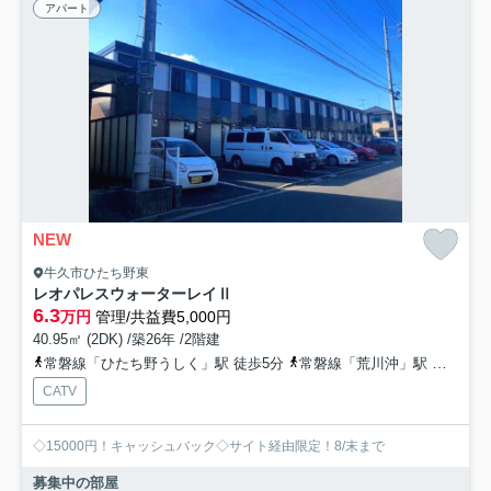
アパート
NEW
牛久市ひたち野東
レオパレスウォーターレイⅡ
6.3
万円
管理/共益費5,000円
40.95㎡ (2DK) /築26年 /2階建
常磐線「ひたち野うしく」駅 徒歩5分
常磐線「荒川沖」駅 徒歩43分
CATV
◇15000円！キャッシュバック◇サイト経由限定！8/末まで
募集中の部屋