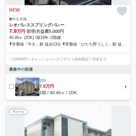
NEW
牛久市南
レオパレススプリングバレー
7.9
万円
管理/共益費5,000円
40.46㎡ (2DK) /築18年 /2階建
常磐線「牛久」駅 徒歩13分
常磐線「ひたち野うしく」駅 徒歩60分
◇15000円！キャッシュバック◇サイト経由限定！8/末まで
募集中の部屋
103
7.9万円
1階 / 40.46㎡ / 2DK
アパート