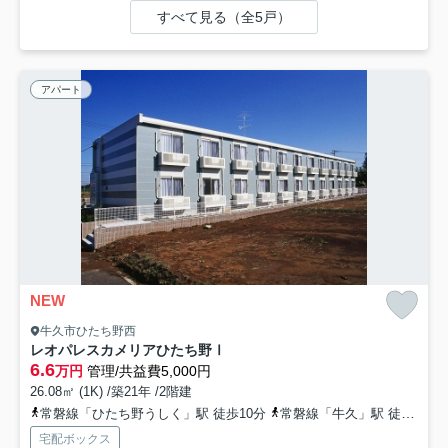
すべて見る（全5戸）
アパート
NEW
牛久市ひたち野西
レオパレスカメリアひたち野Ⅰ
6.6
万円
管理/共益費5,000円
26.08㎡ (1K) /築21年 /2階建
常磐線「ひたち野うしく」駅 徒歩10分
常磐線「牛久」駅 徒歩60分
宅配ボックス