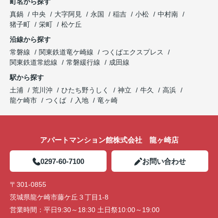
町名から探す
真鍋
中央
大字阿見
永国
稲吉
小松
中村南
猪子町
栄町
松ケ丘
沿線から探す
常磐線
関東鉄道竜ケ崎線
つくばエクスプレス
関東鉄道常総線
常磐緩行線
成田線
駅から探す
土浦
荒川沖
ひたち野うしく
神立
牛久
高浜
龍ケ崎市
つくば
入地
竜ヶ崎
アパートマンション館株式会社 龍ヶ崎店
0297-60-7100
お問い合わせ
〒301-0855
茨城県龍ケ崎市藤ケ丘３丁目1-8
営業時間：
平日9:30～18:30 土日祭10:00～19:00