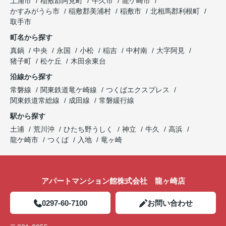
土浦市
稲敷郡阿見町
牛久市
龍ケ崎市
かすみがうら市
稲敷郡美浦村
稲敷市
北相馬郡利根町
取手市
町名から探す
真鍋
中央
永国
小松
稲吉
中村南
大字阿見
猪子町
松ケ丘
木田余東台
沿線から探す
常磐線
関東鉄道竜ケ崎線
つくばエクスプレス
関東鉄道常総線
成田線
常磐緩行線
駅から探す
土浦
荒川沖
ひたち野うしく
神立
牛久
高浜
龍ケ崎市
つくば
入地
竜ヶ崎
アパートマンション館株式会社 龍ヶ崎店
0297-60-7100
お問い合わせ