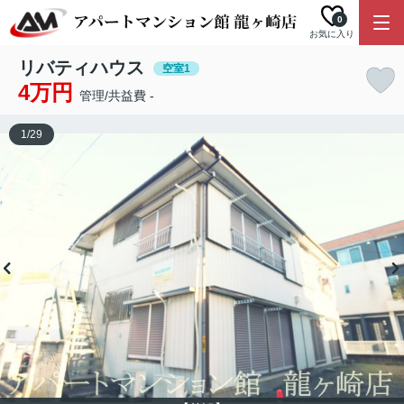
0
お気に入り
リバティハウス
空室1
4万円
管理/共益費 -
1
/
29