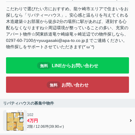
こだわりで選びたい方におすすめ。龍ケ崎市エリアで住まいをお
探しなら「リバティーハウス」。安心感と温もりを与えてくれる
木造建築☆お部屋から徒歩2分の場所に駅があれば、遅刻する心
配もなくなりますね☆周辺環境が整っていることの多い、充実の
アパート物件☆関東鉄道竜ケ崎線竜ヶ崎近辺での物件探しなら、
0297-60-7100かryuugasaki@apa-to.co.jpまでご連絡ください。
物件探しをサポートさせていただきます(*´ω`*)
LINEからお問い合わせ
無料
お問い合わせ
無料
リバティハウスの募集中物件
102
4万円
2階 / 12.06坪(39.90㎡)