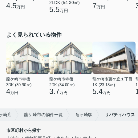
2LDK (54.30㎡)
4.5
7
万円
万円
5.5
万円
よく見られている物件
龍ケ崎市寺後
龍ケ崎市寺後
龍ケ崎市藤ケ丘１丁目
3DK (39.90㎡)
2DK (34.00㎡)
1K (23.18㎡)
1
4
3.7
5.4
万円
万円
万円
ヶ崎店
龍ケ崎市の物件一覧
竜ヶ崎駅
リバティハウス
市区町村から探す