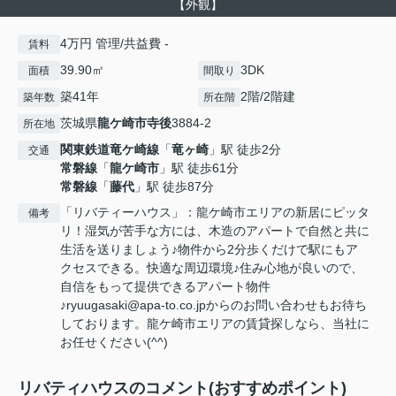
【外観】
4万円 管理/共益費 -
賃料
39.90㎡
3DK
面積
間取り
築41年
2階/2階建
築年数
所在階
茨城県
龍ケ崎市
寺後
3884-2
所在地
関東鉄道竜ケ崎線
「
竜ヶ崎
」駅 徒歩2分
交通
常磐線
「
龍ケ崎市
」駅 徒歩61分
常磐線
「
藤代
」駅 徒歩87分
「リバティーハウス」：龍ケ崎市エリアの新居にピッタ
備考
リ！湿気が苦手な方には、木造のアパートで自然と共に
生活を送りましょう♪物件から2分歩くだけで駅にもア
クセスできる。快適な周辺環境♪住み心地が良いので、
自信をもって提供できるアパート物件
♪ryuugasaki@apa-to.co.jpからのお問い合わせもお待ち
しております。龍ケ崎市エリアの賃貸探しなら、当社に
お任せください(^^)
リバティハウスのコメント(おすすめポイント)