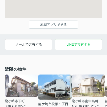
地図アプリで見る
メールで共有する
LINEで共有する
近隣の物件
龍ケ崎市下町
龍ケ崎市南中島町
龍ケ崎市松葉１丁目
3DK (58.32㎡)
4SLDK (101.21㎡)
2