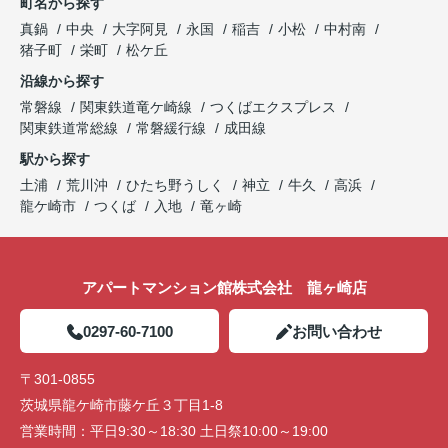
町名から探す
真鍋
中央
大字阿見
永国
稲吉
小松
中村南
猪子町
栄町
松ケ丘
沿線から探す
常磐線
関東鉄道竜ケ崎線
つくばエクスプレス
関東鉄道常総線
常磐緩行線
成田線
駅から探す
土浦
荒川沖
ひたち野うしく
神立
牛久
高浜
龍ケ崎市
つくば
入地
竜ヶ崎
アパートマンション館株式会社 龍ヶ崎店
0297-60-7100
お問い合わせ
〒301-0855
茨城県龍ケ崎市藤ケ丘３丁目1-8
営業時間：
平日9:30～18:30 土日祭10:00～19:00