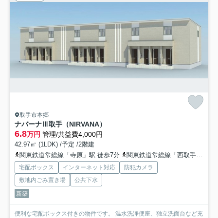
取手市本郷
ナバーナⅢ取手（NIRVANA）
6.8
万円
管理/共益費4,000円
42.97㎡ (1LDK) /予定 /2階建
関東鉄道常総線「寺原」駅 徒歩7分
関東鉄道常総線「西取手」駅 徒歩10分
宅配ボックス
インターネット対応
防犯カメラ
敷地内ごみ置き場
公共下水
新築
便利な宅配ボックス付きの物件です。 温水洗浄便座、独立洗面台など充