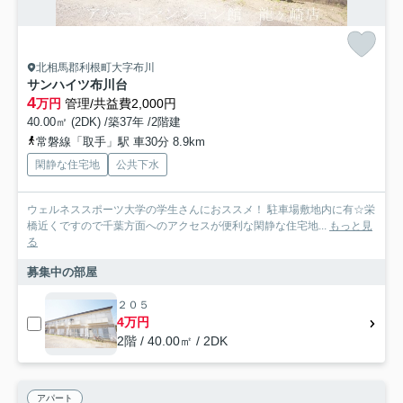
北相馬郡利根町大字布川
サンハイツ布川台
4
万円
管理/共益費2,000円
40.00㎡ (2DK) /築37年 /2階建
常磐線「取手」駅 車30分 8.9km
閑静な住宅地
公共下水
ウェルネススポーツ大学の学生さんにおススメ！ 駐車場敷地内に有☆栄
橋近くですので千葉方面へのアクセスが便利な閑静な住宅地...
もっと見
る
募集中の部屋
２０５
4万円
2階 / 40.00㎡ / 2DK
アパート