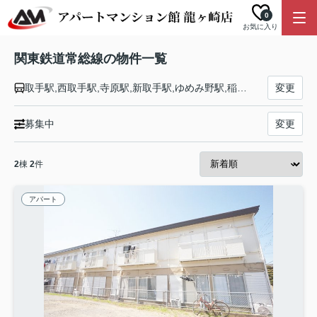
0
お気に入り
関東鉄道常総線の物件一覧
取手駅,西取手駅,寺原駅,新取手駅,ゆめみ野駅,稲戸井駅,戸頭駅,南守谷駅,守谷駅,新守谷駅,小絹駅,水海道駅,北水海道駅,中妻駅,三妻駅,南石下駅,石下駅,玉村駅,宗道駅,下妻駅,大宝駅,騰波ノ江駅,黒子駅,大田郷駅,下館駅
変更
募集中
変更
2
棟
2
件
アパート