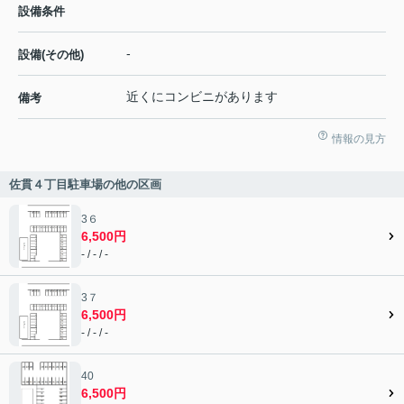
設備条件
-
設備(その他)
近くにコンビニがあります
備考
情報の見方
佐貫４丁目駐車場の他の区画
3６
6,500円
- / - / -
3７
6,500円
- / - / -
40
6,500円