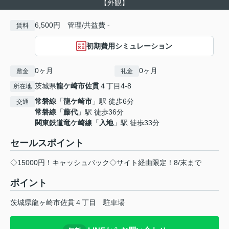
【外観】
6,500円 管理/共益費 -
賃料
初期費用シミュレーション
0ヶ月
0ヶ月
敷金
礼金
茨城県
龍ケ崎市
佐貫
４丁目4-8
所在地
常磐線
「
龍ケ崎市
」駅 徒歩6分
交通
常磐線
「
藤代
」駅 徒歩36分
関東鉄道竜ケ崎線
「
入地
」駅 徒歩33分
セールスポイント
◇15000円！キャッシュバック◇サイト経由限定！8/末まで
ポイント
茨城県龍ヶ崎市佐貫４丁目
駐車場