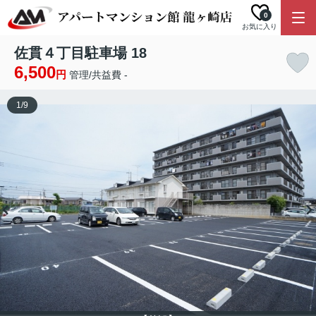
0
お気に入り
佐貫４丁目駐車場 18
6,500
円
管理/共益費 -
1
/
9