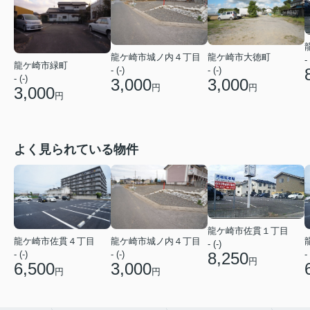
龍ケ崎市城ノ内４丁目
龍ケ崎市大徳町
- 
龍ケ崎市緑町
- (-)
- (-)
- (-)
3,000
3,000
円
円
3,000
円
よく見られている物件
龍ケ崎市佐貫１丁目
龍ケ崎市佐貫４丁目
龍ケ崎市城ノ内４丁目
- (-)
- (-)
- (-)
8,250
- 
円
6,500
3,000
円
円