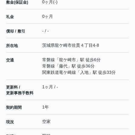
0ヶ月(-)
敷金(保証金)
0ヶ月
礼金
- / -
償却 / 敷引
茨城県
龍ケ崎市
佐貫
４丁目4-8
所在地
常磐線
「
龍ケ崎市
」駅 徒歩6分
交通
常磐線
「
藤代
」駅 徒歩36分
関東鉄道竜ケ崎線
「
入地
」駅 徒歩33分
1ヶ月 / -
更新料 /
更新事務手数料
1年
契約期間
空家
現況