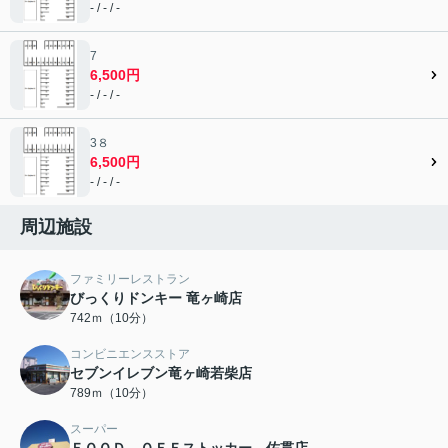
- / - / -
7
6,500円
- / - / -
3８
6,500円
- / - / -
周辺施設
ファミリーレストラン
びっくりドンキー 竜ヶ崎店
742ｍ（10分）
コンビニエンスストア
セブンイレブン竜ヶ崎若柴店
789ｍ（10分）
スーパー