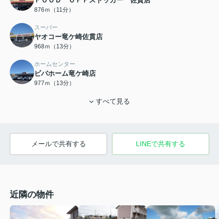
ＦＯＯＤ ＯＦＦストッカー 佐貫店
876ｍ（11分）
スーパー
ヤオコー竜ケ崎佐貫店
968ｍ（13分）
ホームセンター
ビバホーム竜ケ崎店
977ｍ（13分）
すべて見る
メールで共有する
LINEで共有する
近隣の物件