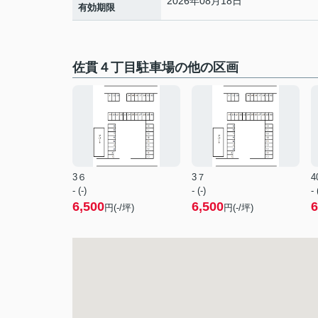
2026年08月18日
有効期限
佐貫４丁目駐車場の他の区画
3６
3７
4
- (-)
- (-)
- 
6,500
6,500
6
円(-/坪)
円(-/坪)