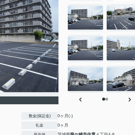
0ヶ月(-)
敷金(保証金)
0ヶ月
礼金
茨城県
龍ケ崎市
佐貫
４丁目4-8
所在地