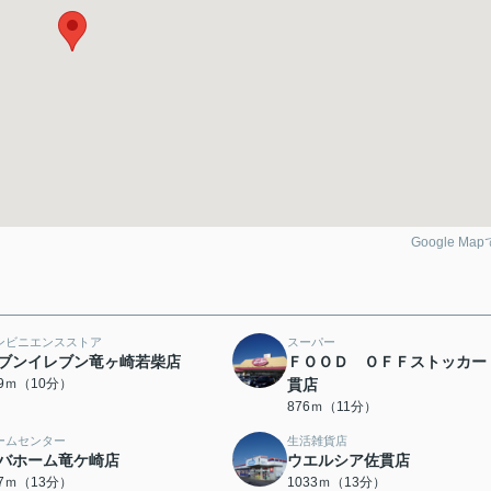
Google Ma
ンビニエンスストア
スーパー
ブンイレブン竜ヶ崎若柴店
ＦＯＯＤ ＯＦＦストッカー
89ｍ（10分）
貫店
876ｍ（11分）
ームセンター
生活雑貨店
バホーム竜ケ崎店
ウエルシア佐貫店
77ｍ（13分）
1033ｍ（13分）