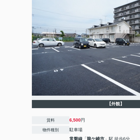
【外観】
6,500
円
賃料
駐車場
物件種別
常磐線
「
龍ケ崎市
」駅 徒歩6分