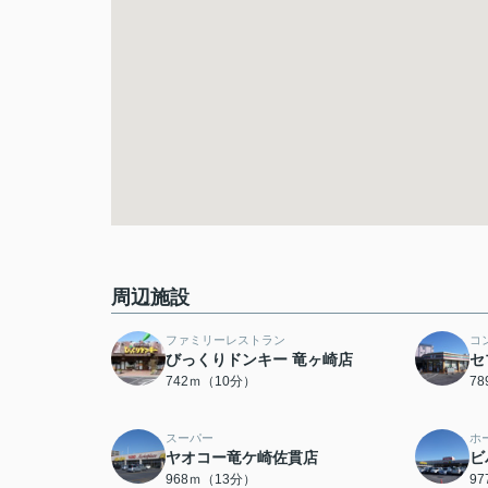
周辺施設
ファミリーレストラン
コ
びっくりドンキー 竜ヶ崎店
セ
742ｍ（10分）
7
スーパー
ホ
ヤオコー竜ケ崎佐貫店
ビ
968ｍ（13分）
9