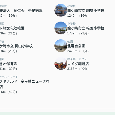
合病院
小学校
療法人 竜仁会 牛尾病院
龍ケ崎市立 馴柴小学校
185ｍ（15分）
1240ｍ（16分）
稚園
小学校
ヶ崎文化幼稚園
龍ケ崎市立 松葉小学校
678ｍ（21分）
1789ｍ（23分）
学校
公園
ケ崎市立 長山小学校
北竜台公園
218ｍ（28分）
2478ｍ（31分）
育園
喫茶店・カフェ
きわ保育園
コメダ珈琲店
081ｍ（39分）
3163ｍ（40分）
ァーストフード
クドナルド 竜ヶ崎ニュータウ
店
316ｍ（42分）