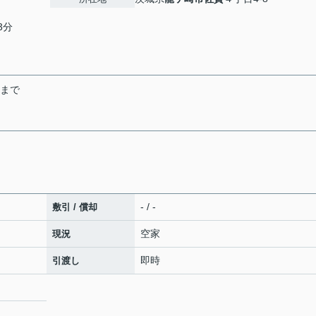
3分
末まで
- / -
敷引 / 償却
空家
現況
即時
引渡し