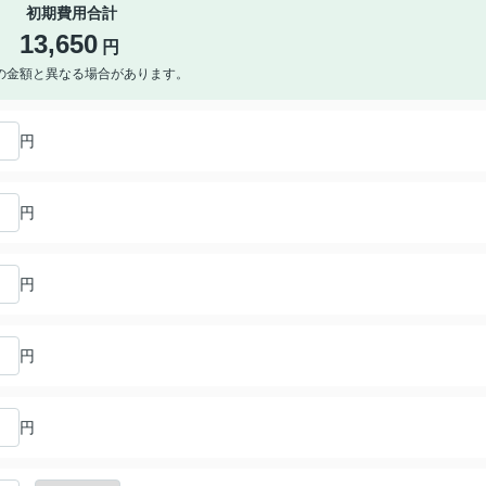
初期費用合計
13,650
円
の金額と異なる場合があります。
円
円
円
円
円