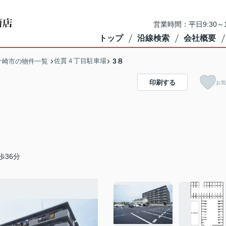
営業時間：平日9:30～1
トップ
沿線検索
会社概要
佐貫４丁目駐車場
3８
ケ崎市の物件一覧
印刷する
お気
歩36分