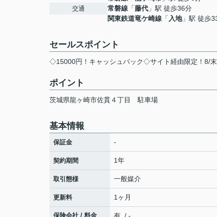
常磐線
「
藤代
」駅 徒歩36分
交通
関東鉄道竜ケ崎線
「
入地
」駅 徒歩3
セールスポイント
◇15000円！キャッシュバック◇サイト経由限定！8/
ポイント
茨城県龍ヶ崎市佐貫４丁目
駐車場
基本情報
-
保証金
1年
契約期間
一般媒介
取引態様
1ヶ月
更新料
保険会社 / 料金
有 / -