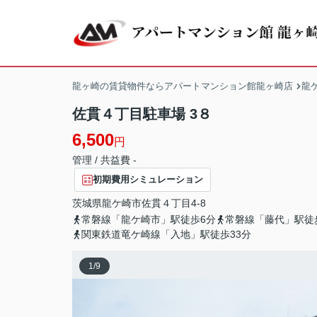
龍ヶ崎の賃貸物件ならアパートマンション館龍ヶ崎店
龍
佐貫４丁目駐車場 3８
6,500
円
管理 / 共益費 -
初期費用シミュレーション
茨城県
龍ケ崎市
佐貫
４丁目4-8
常磐線「龍ケ崎市」駅徒歩6分
常磐線「藤代」駅徒
関東鉄道竜ケ崎線「入地」駅徒歩33分
1
/
9