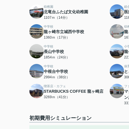
幼稚園
総
北竜台ふたば文化幼稚園
医
1107ｍ（14分）
1
中学校
幼
龍ヶ崎市立城西中学校
龍
1360ｍ（17分）
1
中学校
小
長山中学校
龍
1854ｍ（24分）
2
中学校
保
中根台中学校
と
2994ｍ（38分）
3
喫茶店・カフェ
フ
STARBUCKS COFFEE 龍ヶ崎店
マ
3269ｍ（41分）
ン
3
初期費用シミュレーション