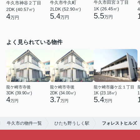
牛久市田宮３丁目
牛久市牛久町
牛久市神谷２丁目
1K (26.45㎡)
4
2LDK (52.90㎡)
2DK (40.57㎡)
5.5
5.4
4
万円
万円
万円
よく見られている物件
龍ケ崎市寺後
龍ケ崎市寺後
龍ケ崎市藤ケ丘１丁目
3DK (39.90㎡)
2DK (34.00㎡)
1K (23.18㎡)
1
4
3.7
5.4
万円
万円
万円
牛久市の物件一覧
ひたち野うしく駅
フォレストヒルズ