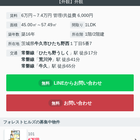
【外観】外観
6万円～7.4万円 管理/共益費 6,000円
賃料
45.00㎡～57.49㎡
1LDK
面積
間取り
築16年
1階/2階建
築年数
所在階
茨城県
牛久市
ひたち野西
１丁目5番7
所在地
常磐線
「
ひたち野うしく
」駅 徒歩17分
交通
常磐線
「
荒川沖
」駅 徒歩41分
常磐線
「
牛久
」駅 徒歩65分
LINEからお問い合わせ
無料
お問い合わせ
無料
フォレストヒルズの募集中物件
101
6万円