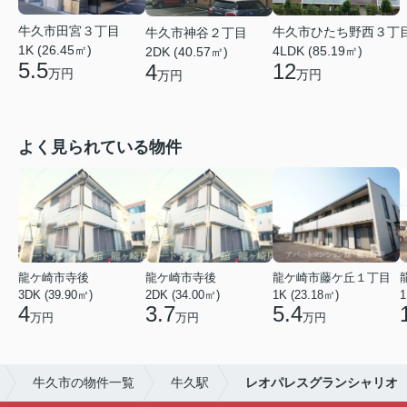
牛久市田宮３丁目
牛久市ひたち野西３丁
牛久市神谷２丁目
1K (26.45㎡)
4LDK (85.19㎡)
2DK (40.57㎡)
5.5
12
4
万円
万円
万円
よく見られている物件
龍ケ崎市寺後
龍ケ崎市寺後
龍ケ崎市藤ケ丘１丁目
3DK (39.90㎡)
2DK (34.00㎡)
1K (23.18㎡)
1
4
3.7
5.4
万円
万円
万円
牛久市の物件一覧
牛久駅
レオパレスグランシャリオ