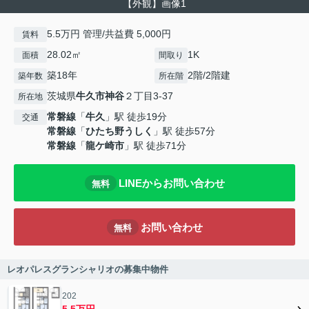
【外観】画像1
5.5万円 管理/共益費 5,000円
賃料
28.02㎡
1K
面積
間取り
築18年
2階/2階建
築年数
所在階
茨城県
牛久市
神谷
２丁目3-37
所在地
常磐線
「
牛久
」駅 徒歩19分
交通
常磐線
「
ひたち野うしく
」駅 徒歩57分
常磐線
「
龍ケ崎市
」駅 徒歩71分
LINEからお問い合わせ
無料
お問い合わせ
無料
レオパレスグランシャリオの募集中物件
202
5.5万円