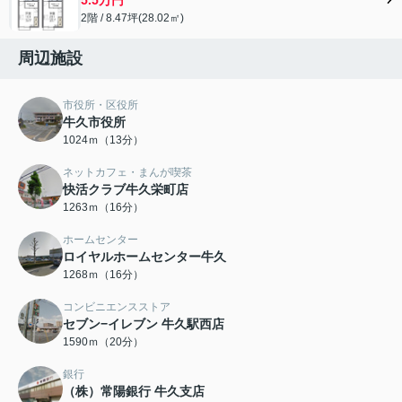
2階 / 8.47坪(28.02㎡)
周辺施設
市役所・区役所
牛久市役所
1024ｍ（13分）
ネットカフェ・まんが喫茶
快活クラブ牛久栄町店
1263ｍ（16分）
ホームセンター
ロイヤルホームセンター牛久
1268ｍ（16分）
コンビニエンスストア
セブン−イレブン 牛久駅西店
1590ｍ（20分）
銀行
（株）常陽銀行 牛久支店