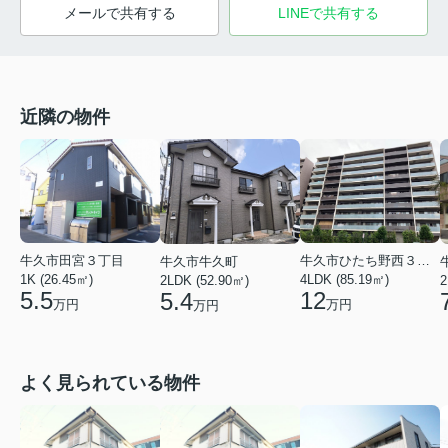
メールで共有する
LINEで共有する
近隣の物件
牛久市田宮３丁目
牛久市ひたち野西３丁目
牛久市牛久町
1K (26.45㎡)
4LDK (85.19㎡)
2LDK (52.90㎡)
2
5.5
12
5.4
万円
万円
万円
よく見られている物件