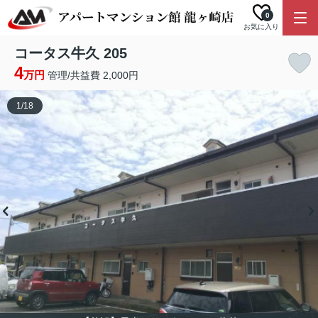
0
お気に入り
コータス牛久 205
4
万円
管理/共益費 2,000円
1
/
18