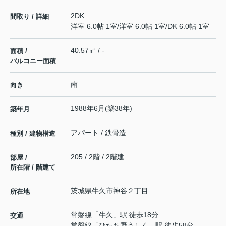
2DK
間取り / 詳細
洋室 6.0帖 1室
/
洋室 6.0帖 1室
/
DK 6.0帖 1室
40.57㎡ / -
面積 /
バルコニー面積
南
向き
1988年6月(築38年)
築年月
アパート / 鉄骨造
種別 / 建物構造
205 / 2階 / 2階建
部屋 /
所在階 / 階建て
茨城県
牛久市
神谷
２丁目
所在地
常磐線
「
牛久
」駅 徒歩18分
交通
常磐線
「
ひたち野うしく
」駅 徒歩58分