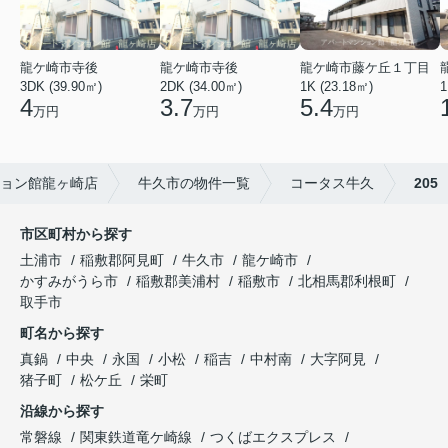
龍ケ崎市寺後
龍ケ崎市寺後
龍ケ崎市藤ケ丘１丁目
3DK (39.90㎡)
2DK (34.00㎡)
1K (23.18㎡)
1
4
3.7
5.4
万円
万円
万円
ョン館龍ヶ崎店
牛久市の物件一覧
コータス牛久
205
市区町村から探す
土浦市
稲敷郡阿見町
牛久市
龍ケ崎市
かすみがうら市
稲敷郡美浦村
稲敷市
北相馬郡利根町
取手市
町名から探す
真鍋
中央
永国
小松
稲吉
中村南
大字阿見
猪子町
松ケ丘
栄町
沿線から探す
常磐線
関東鉄道竜ケ崎線
つくばエクスプレス