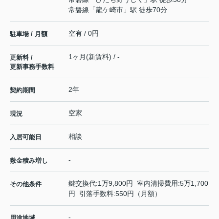
常磐線
「
龍ケ崎市
」駅 徒歩70分
空有 / 0円
駐車場 / 月額
1ヶ月(新賃料) / -
更新料 /
更新事務手数料
2年
契約期間
空家
現況
相談
入居可能日
-
敷金積み増し
鍵交換代:1万9,800円 室内清掃費用:5万1,700
その他条件
円 引落手数料:550円（月額）
-
用途地域