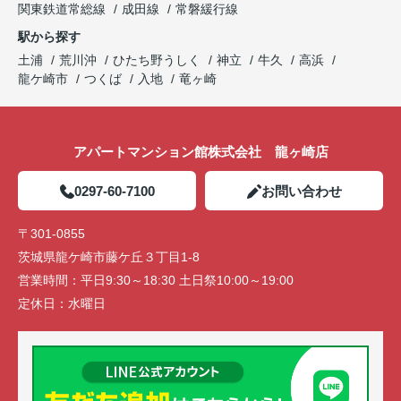
関東鉄道常総線
成田線
常磐緩行線
駅から探す
土浦
荒川沖
ひたち野うしく
神立
牛久
高浜
龍ケ崎市
つくば
入地
竜ヶ崎
アパートマンション館株式会社 龍ヶ崎店
0297-60-7100
お問い合わせ
〒301-0855
茨城県龍ケ崎市藤ケ丘３丁目1-8
営業時間：
平日9:30～18:30 土日祭10:00～19:00
定休日：
水曜日