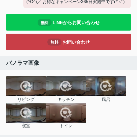
(^O^)／ お得なキャンペーン365日実施中です(*’▽’)
LINEからお問い合わせ
無料
お問い合わせ
無料
パノラマ画像
リビング
キッチン
風呂
寝室
トイレ