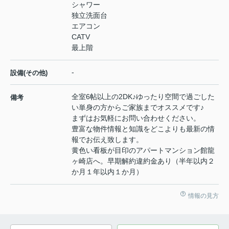
シャワー
独立洗面台
エアコン
CATV
最上階
-
設備(その他)
全室6帖以上の2DK♪ゆったり空間で過ごした
備考
い単身の方からご家族までオススメです♪
まずはお気軽にお問い合わせください。
豊富な物件情報と知識をどこよりも最新の情
報でお伝え致します。
黄色い看板が目印のアパートマンション館龍
ヶ崎店へ。早期解約違約金あり（半年以内２
か月１年以内１か月）
情報の見方