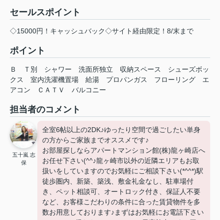
セールスポイント
◇15000円！キャッシュバック◇サイト経由限定！8/末まで
ポイント
Ｂ
Ｔ別
シャワー
洗面所独立
収納スペース
シューズボッ
クス
室内洗濯機置場
給湯
プロパンガス
フローリング
エ
アコン
ＣＡＴＶ
バルコニー
担当者のコメント
全室6帖以上の2DK♪ゆったり空間で過ごしたい単身
の方からご家族までオススメです♪
お部屋探しならアパートマンション館(株)龍ヶ崎店へ
五十嵐 志
お任せ下さい(^^♪龍ヶ崎市以外の近隣エリアもお取
保
扱いをしていますのでお気軽にご相談下さい(*^^*)駅
徒歩圏内、新築、築浅、敷金礼金なし、駐車場付
き、ペット相談可、オートロック付き、保証人不要
など、お客様こだわりの条件に合った賃貸物件を多
数お用意しております♪まずはお気軽にお電話下さい