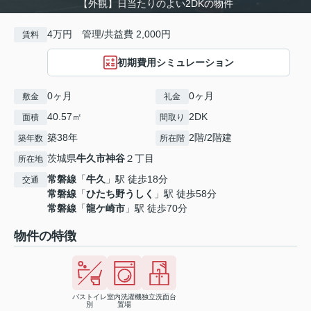
【外観】日当たりのよい2DKの物件
4万円 管理/共益費 2,000円
賃料
初期費用シミュレーション
0ヶ月
0ヶ月
敷金
礼金
40.57㎡
2DK
面積
間取り
築38年
2階/2階建
築年数
所在階
茨城県
牛久市
神谷
２丁目
所在地
常磐線
「
牛久
」駅 徒歩18分
交通
常磐線
「
ひたち野うしく
」駅 徒歩58分
常磐線
「
龍ケ崎市
」駅 徒歩70分
物件の特徴
バストイレ
室内洗濯機
独立洗面台
別
置場