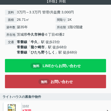
【外観】外観
3万円～3.3万円 管理/共益費 3,000円
賃料
26.71㎡
1K
面積
間取り
築35年
1階/2階建
築年数
所在階
茨城県
牛久市
神谷
６丁目40番2
所在地
常磐線
「
牛久
」駅 徒歩23分
交通
常磐線
「
龍ケ崎市
」駅 徒歩68分
常磐線
「
ひたち野うしく
」駅 徒歩68分
LINEからお問い合わせ
無料
お問い合わせ
無料
ライトハウスの募集中物件
1102
3万円