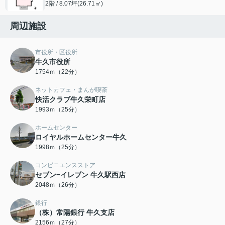
2階 / 8.07坪(26.71㎡)
周辺施設
市役所・区役所
牛久市役所
1754ｍ（22分）
ネットカフェ・まんが喫茶
快活クラブ牛久栄町店
1993ｍ（25分）
ホームセンター
ロイヤルホームセンター牛久
1998ｍ（25分）
コンビニエンスストア
セブン−イレブン 牛久駅西店
2048ｍ（26分）
銀行
（株）常陽銀行 牛久支店
2156ｍ（27分）