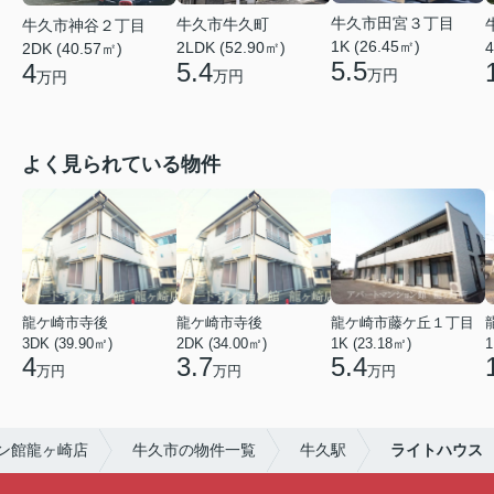
牛久市田宮３丁目
牛久市牛久町
牛久市神谷２丁目
1K (26.45㎡)
4
2LDK (52.90㎡)
2DK (40.57㎡)
5.5
5.4
4
万円
万円
万円
よく見られている物件
龍ケ崎市寺後
龍ケ崎市寺後
龍ケ崎市藤ケ丘１丁目
3DK (39.90㎡)
2DK (34.00㎡)
1K (23.18㎡)
1
4
3.7
5.4
万円
万円
万円
ン館龍ヶ崎店
牛久市の物件一覧
牛久駅
ライトハウス