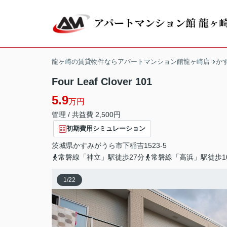
龍ヶ崎の賃貸物件ならアパートマンション館龍ヶ崎店
か
Four Leaf Clover 101
5.9
万円
管理 / 共益費 2,500円
初期費用シミュレーション
茨城県
かすみがうら市
下稲吉
1523-5
常磐線「神立」駅徒歩27分
常磐線「高浜」駅徒歩1
1
/
22