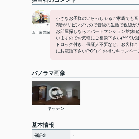
担当者のコメント
小さなお子様のいらっしゃるご家庭でも音を
2階がリビングなので普段の生活で視線が
お部屋探しならアパートマンション館(株)
五十嵐 志保
いますのでお気軽にご相談下さい(*^^*
トロック付き、保証人不要など、お客様こ
にお電話下さい(^O^)／ お得なキャンペーン3
パノラマ画像
キッチン
基本情報
-
保証金