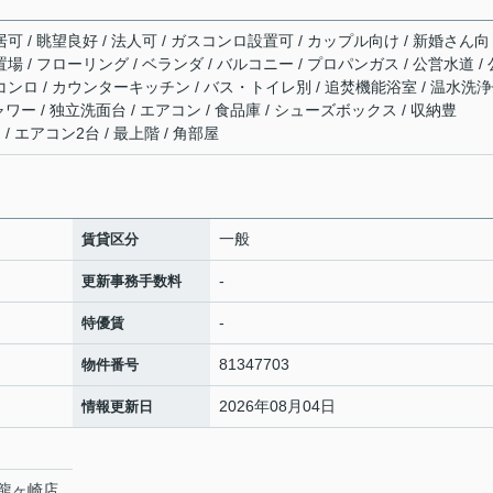
可 / 眺望良好 / 法人可 / ガスコンロ設置可 / カップル向け / 新婚さん向
場 / フローリング / ベランダ / バルコニー / プロパンガス / 公営水道 / 
コンロ / カウンターキッチン / バス・トイレ別 / 追焚機能浴室 / 温水洗
ャワー / 独立洗面台 / エアコン / 食品庫 / シューズボックス / 収納豊
 / エアコン2台 / 最上階 / 角部屋
一般
賃貸区分
-
更新事務手数料
-
特優賃
81347703
物件番号
2026年08月04日
情報更新日
龍ヶ崎店