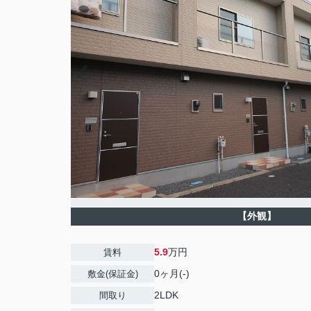
【外観】
5.9
万円
賃料
0ヶ月(-)
敷金(保証金)
2LDK
間取り