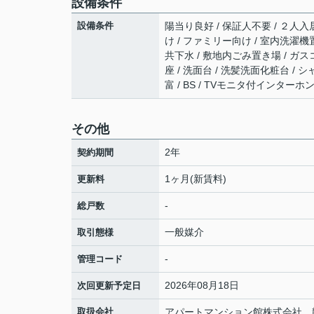
設備条件
設備条件
陽当り良好 / 保証人不要 / ２人入居
け / ファミリー向け / 室内洗濯機置
共下水 / 敷地内ごみ置き場 / ガス
座 / 洗面台 / 洗髪洗面化粧台 / シ
富 / BS / TVモニタ付インターホン
その他
2年
契約期間
1ヶ月(新賃料)
更新料
-
総戸数
一般媒介
取引態様
-
管理コード
2026年08月18日
次回更新予定日
取扱会社
アパートマンション館株式会社 