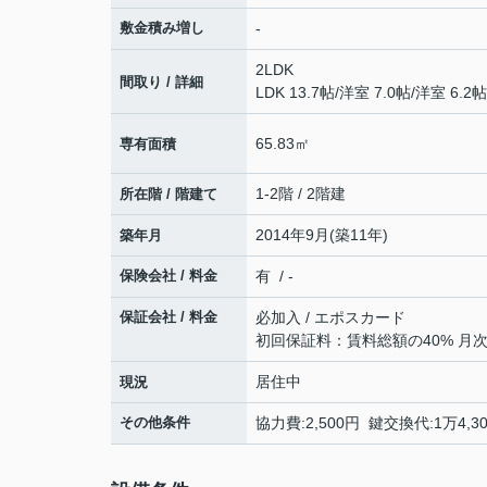
敷金積み増し
-
2LDK
間取り / 詳細
LDK 13.7帖
/
洋室 7.0帖
/
洋室 6.2帖
65.83㎡
専有面積
1-2階 / 2階建
所在階 / 階建て
2014年9月(築11年)
築年月
保険会社 / 料金
有 / -
保証会社 / 料金
必加入 / エポスカード
初回保証料：賃料総額の40% 月次
居住中
現況
その他条件
協力費:2,500円 鍵交換代:1万4,3