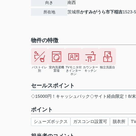
南西
向き
茨城県
かすみがうら市
下稲吉
1523-
所在地
物件の特徴
バストイレ
室内洗濯機
TVモニタ付
カウンター
独立洗面台
別
置場
きインター
キッチン
ホン
セールスポイント
◇15000円！キャッシュバック◇サイト経由限定！8/
ポイント
シューズボックス
ガスコンロ設置可
脱衣所
T