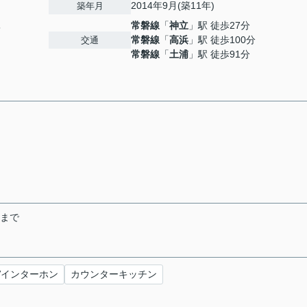
2014年9月(築11年)
築年月
常磐線
「
神立
」駅 徒歩27分
5
常磐線
「
高浜
」駅 徒歩100分
交通
常磐線
「
土浦
」駅 徒歩91分
末まで
Vインターホン
カウンターキッチン