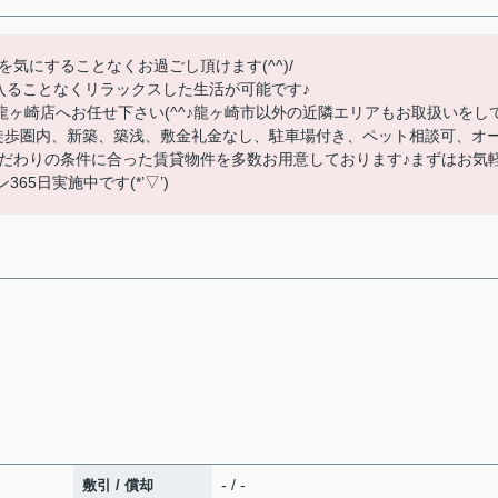
気にすることなくお過ごし頂けます(^^)/
入ることなくリラックスした生活が可能です♪
龍ヶ崎店へお任せ下さい(^^♪龍ヶ崎市以外の近隣エリアもお取扱いをし
)駅徒歩圏内、新築、築浅、敷金礼金なし、駐車場付き、ペット相談可、オ
だわりの条件に合った賃貸物件を多数お用意しております♪まずはお気
65日実施中です(*’▽’)
- / -
敷引 / 償却