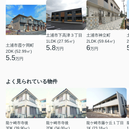
土浦市下高津３丁目
土浦市神立町
1LDK (27.95㎡)
2LDK (59.64㎡)
2
土浦市霞ケ岡町
5.8
6
万円
万円
2DK (52.99㎡)
5.5
万円
よく見られている物件
龍ケ崎市寺後
龍ケ崎市寺後
龍ケ崎市藤ケ丘１丁目
3DK (39.90㎡)
2DK (34.00㎡)
1K (23.18㎡)
1