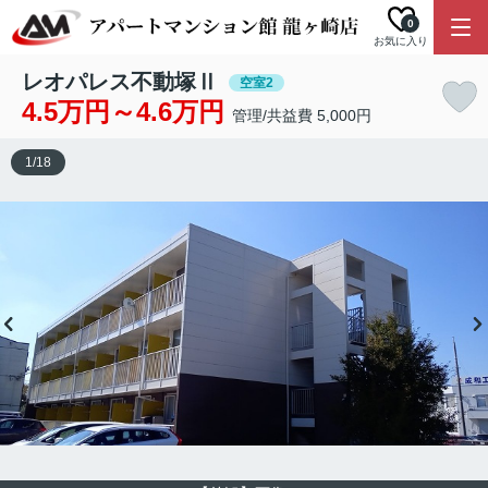
0
お気に入り
レオパレス不動塚Ⅱ
空室2
4.5万円～4.6万円
管理/共益費 5,000円
1
/
18