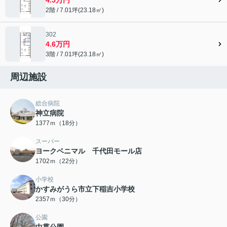
2階 / 7.01坪(23.18㎡)
302
4.6万円
3階 / 7.01坪(23.18㎡)
周辺施設
総合病院
神立病院
1377ｍ（18分）
スーパー
ヨークベニマル 千代田モール店
1702ｍ（22分）
小学校
かすみがうら市立下稲吉小学校
2357ｍ（30分）
公園