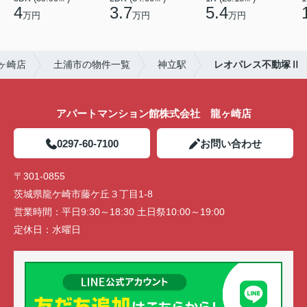
4
3.7
5.4
万円
万円
万円
ヶ崎店
土浦市の物件一覧
神立駅
レオパレス不動塚Ⅱ
アパートマンション館株式会社 龍ヶ崎店
0297-60-7100
お問い合わせ
〒301-0855
茨城県龍ケ崎市藤ケ丘３丁目1-8
営業時間：
平日9:30～18:30 土日祭10:00～19:00
定休日：
水曜日