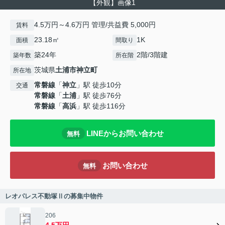
【外観】画像1
4.5万円～4.6万円 管理/共益費 5,000円
賃料
23.18㎡
1K
面積
間取り
築24年
2階/3階建
築年数
所在階
茨城県
土浦市
神立町
所在地
常磐線
「
神立
」駅 徒歩10分
交通
常磐線
「
土浦
」駅 徒歩76分
常磐線
「
高浜
」駅 徒歩116分
LINEからお問い合わせ
無料
お問い合わせ
無料
レオパレス不動塚Ⅱの募集中物件
206
4.5万円