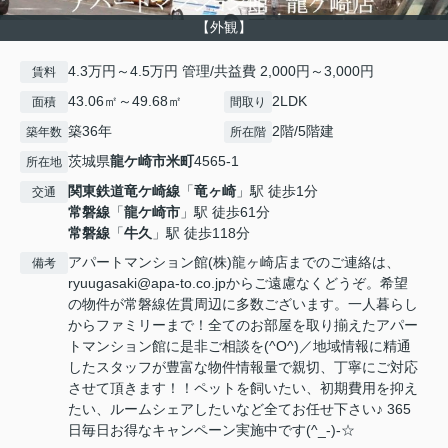
【外観】
4.3万円～4.5万円 管理/共益費 2,000円～3,000円
賃料
43.06㎡～49.68㎡
2LDK
面積
間取り
築36年
2階/5階建
築年数
所在階
茨城県
龍ケ崎市
米町
4565-1
所在地
関東鉄道竜ケ崎線
「
竜ヶ崎
」駅 徒歩1分
交通
常磐線
「
龍ケ崎市
」駅 徒歩61分
常磐線
「
牛久
」駅 徒歩118分
アパートマンション館(株)龍ヶ崎店までのご連絡は、
備考
ryuugasaki@apa-to.co.jpからご遠慮なくどうぞ。希望
の物件が常磐線佐貫周辺に多数ございます。一人暮らし
からファミリーまで！全てのお部屋を取り揃えたアパー
トマンション館に是非ご相談を(^O^)／地域情報に精通
したスタッフが豊富な物件情報量で親切、丁寧にご対応
させて頂きます！！ペットを飼いたい、初期費用を抑え
たい、ルームシェアしたいなど全てお任せ下さい♪ 365
日毎日お得なキャンペーン実施中です(^_-)-☆