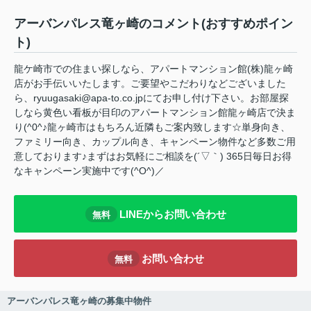
アーバンパレス竜ヶ崎のコメント(おすすめポイン
ト)
龍ケ崎市での住まい探しなら、アパートマンション館(株)龍ヶ崎
店がお手伝いいたします。ご要望やこだわりなどございました
ら、ryuugasaki@apa-to.co.jpにてお申し付け下さい。お部屋探
しなら黄色い看板が目印のアパートマンション館龍ヶ崎店で決ま
り(^0^♪龍ヶ崎市はもちろん近隣もご案内致します☆単身向き、
ファミリー向き、カップル向き、キャンペーン物件など多数ご用
意しております♪まずはお気軽にご相談を(´▽｀) 365日毎日お得
なキャンペーン実施中です(^O^)／
LINEからお問い合わせ
無料
お問い合わせ
無料
アーバンパレス竜ヶ崎の募集中物件