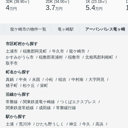
3DK (39.90㎡)
2DK (34.00㎡)
1K (23.18㎡)
1
4
3.7
5.4
万円
万円
万円
龍ケ崎市の物件一覧
竜ヶ崎駅
アーバンパレス竜ヶ崎
市区町村から探す
土浦市
稲敷郡阿見町
牛久市
龍ケ崎市
かすみがうら市
稲敷郡美浦村
稲敷市
北相馬郡利根町
取手市
町名から探す
真鍋
中央
永国
小松
稲吉
中村南
大字阿見
猪子町
松ケ丘
栄町
沿線から探す
常磐線
関東鉄道竜ケ崎線
つくばエクスプレス
関東鉄道常総線
成田線
常磐緩行線
駅から探す
土浦
荒川沖
ひたち野うしく
神立
牛久
高浜