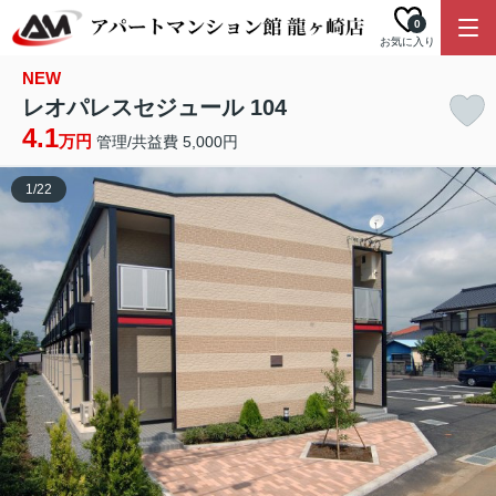
0
お気に入り
NEW
レオパレスセジュール 104
4.1
万円
管理/共益費 5,000円
1
/
22