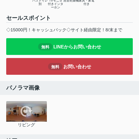
バストイレ
TVモニタ
浴室乾燥機
家具・家電
別
付きインタ
付き
ーホン
セールスポイント
◇15000円！キャッシュバック◇サイト経由限定！8/末まで
LINEからお問い合わせ
無料
お問い合わせ
無料
パノラマ画像
リビング