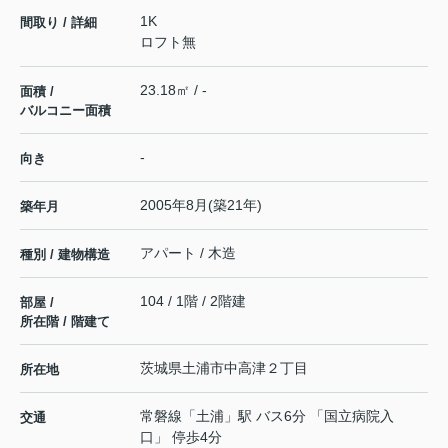
1K
間取り / 詳細
ロフト無
23.18㎡ / -
面積 /
バルコニー面積
-
向き
2005年8月(築21年)
築年月
アパート / 木造
種別 / 建物構造
104 / 1階 / 2階建
部屋 /
所在階 / 階建て
茨城県
土浦市
中高津
２丁目
所在地
常磐線
「
土浦
」駅 バス6分 「国立病院入
交通
口」 停歩4分