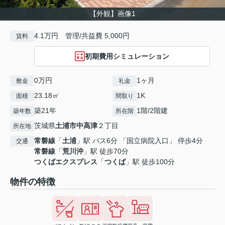
【外観】画像1
4.1万円 管理/共益費 5,000円
賃料
初期費用シミュレーション
0万円
1ヶ月
敷金
礼金
23.18㎡
1K
面積
間取り
築21年
1階/2階建
築年数
所在階
茨城県
土浦市
中高津
２丁目
所在地
常磐線
「
土浦
」駅 バス6分 「国立病院入口」 停歩4分
交通
常磐線
「
荒川沖
」駅 徒歩70分
つくばエクスプレス
「
つくば
」駅 徒歩100分
物件の特徴