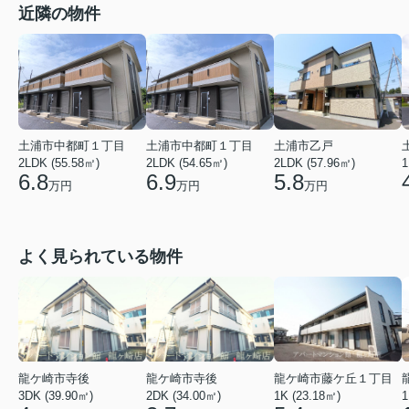
近隣の物件
土浦市中都町１丁目
土浦市中都町１丁目
土浦市乙戸
2LDK (55.58㎡)
2LDK (54.65㎡)
2LDK (57.96㎡)
1
6.8
6.9
5.8
万円
万円
万円
よく見られている物件
龍ケ崎市寺後
龍ケ崎市寺後
龍ケ崎市藤ケ丘１丁目
3DK (39.90㎡)
2DK (34.00㎡)
1K (23.18㎡)
1