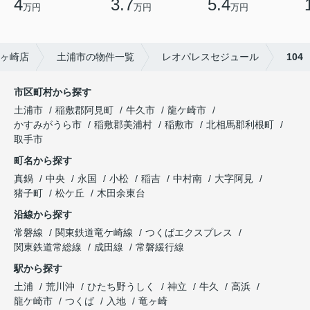
4
3.7
5.4
万円
万円
万円
ヶ崎店
土浦市の物件一覧
レオパレスセジュール
104
市区町村から探す
土浦市
稲敷郡阿見町
牛久市
龍ケ崎市
かすみがうら市
稲敷郡美浦村
稲敷市
北相馬郡利根町
取手市
町名から探す
真鍋
中央
永国
小松
稲吉
中村南
大字阿見
猪子町
松ケ丘
木田余東台
沿線から探す
常磐線
関東鉄道竜ケ崎線
つくばエクスプレス
関東鉄道常総線
成田線
常磐緩行線
駅から探す
土浦
荒川沖
ひたち野うしく
神立
牛久
高浜
龍ケ崎市
つくば
入地
竜ヶ崎