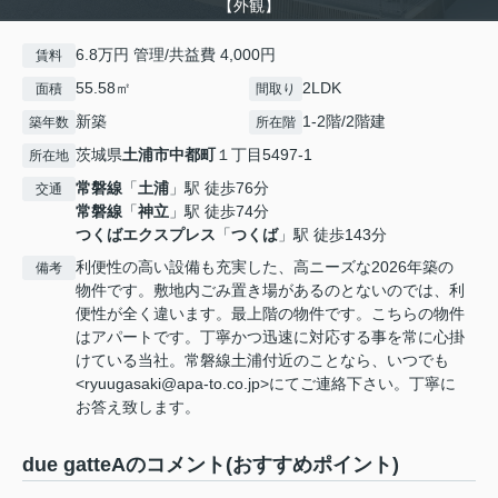
【外観】
6.8万円 管理/共益費 4,000円
賃料
55.58㎡
2LDK
面積
間取り
新築
1-2階/2階建
築年数
所在階
茨城県
土浦市
中都町
１丁目5497-1
所在地
常磐線
「
土浦
」駅 徒歩76分
交通
常磐線
「
神立
」駅 徒歩74分
つくばエクスプレス
「
つくば
」駅 徒歩143分
利便性の高い設備も充実した、高ニーズな2026年築の
備考
物件です。敷地内ごみ置き場があるのとないのでは、利
便性が全く違います。最上階の物件です。こちらの物件
はアパートです。丁寧かつ迅速に対応する事を常に心掛
けている当社。常磐線土浦付近のことなら、いつでも
<ryuugasaki@apa-to.co.jp>にてご連絡下さい。丁寧に
お答え致します。
due gatteAのコメント(おすすめポイント)