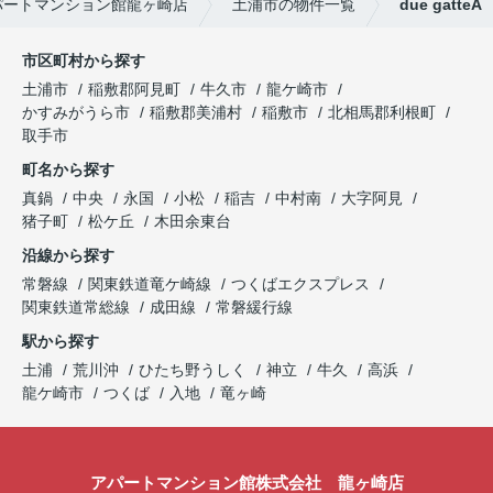
パートマンション館龍ヶ崎店
土浦市の物件一覧
due gatteA
市区町村から探す
土浦市
稲敷郡阿見町
牛久市
龍ケ崎市
かすみがうら市
稲敷郡美浦村
稲敷市
北相馬郡利根町
取手市
町名から探す
真鍋
中央
永国
小松
稲吉
中村南
大字阿見
猪子町
松ケ丘
木田余東台
沿線から探す
常磐線
関東鉄道竜ケ崎線
つくばエクスプレス
関東鉄道常総線
成田線
常磐緩行線
駅から探す
土浦
荒川沖
ひたち野うしく
神立
牛久
高浜
龍ケ崎市
つくば
入地
竜ヶ崎
アパートマンション館株式会社 龍ヶ崎店