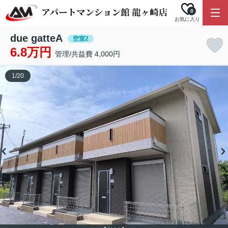
0
お気に入り
due gatteA
空室2
6.8万円
管理/共益費 4,000円
1
/
20