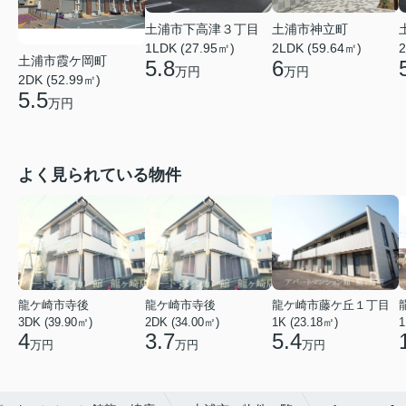
土浦市下高津３丁目
土浦市神立町
1LDK (27.95㎡)
2LDK (59.64㎡)
2
土浦市霞ケ岡町
5.8
6
万円
万円
2DK (52.99㎡)
5.5
万円
よく見られている物件
龍ケ崎市寺後
龍ケ崎市寺後
龍ケ崎市藤ケ丘１丁目
3DK (39.90㎡)
2DK (34.00㎡)
1K (23.18㎡)
1
4
3.7
5.4
万円
万円
万円