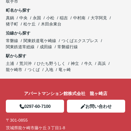
取手市
町名から探す
真鍋
中央
永国
小松
稲吉
中村南
大字阿見
猪子町
松ケ丘
木田余東台
沿線から探す
常磐線
関東鉄道竜ケ崎線
つくばエクスプレス
関東鉄道常総線
成田線
常磐緩行線
駅から探す
土浦
荒川沖
ひたち野うしく
神立
牛久
高浜
龍ケ崎市
つくば
入地
竜ヶ崎
アパートマンション館株式会社 龍ヶ崎店
0297-60-7100
お問い合わせ
〒301-0855
茨城県龍ケ崎市藤ケ丘３丁目1-8