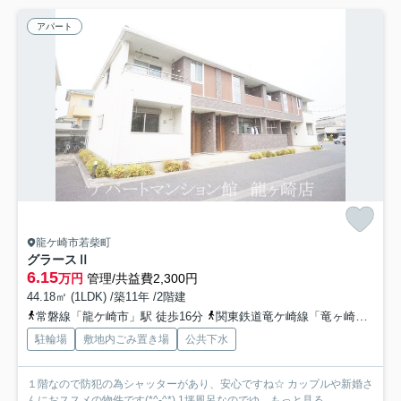
アパート
龍ケ崎市若柴町
グラースⅡ
6.15
万円
管理/共益費2,300円
44.18㎡ (1LDK) /築11年 /2階建
常磐線「龍ケ崎市」駅 徒歩16分
関東鉄道竜ケ崎線「竜ヶ崎」駅 徒歩48分
駐輪場
敷地内ごみ置き場
公共下水
１階なので防犯の為シャッターがあり、安心ですね☆ カップルや新婚さ
んにおススメの物件です(*^-^*) 1坪風呂なのでゆ...
もっと見る