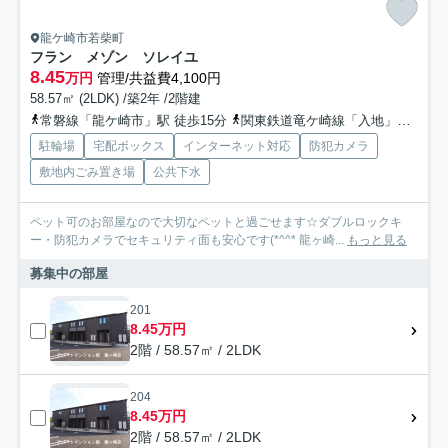
龍ケ崎市若柴町
フラン メゾン ソレイユ
8.45
万円
管理/共益費4,100円
58.57㎡ (2LDK) /築2年 /2階建
常磐線「龍ケ崎市」駅 徒歩15分
関東鉄道竜ケ崎線「入地」駅 徒歩22分
駐輪場
宅配ボックス
インターネット対応
防犯カメラ
敷地内ごみ置き場
公共下水
ペット可のお部屋なので大切なペットと過ごせます☆ダブルロックキ
ー・防犯カメラでセキュリティ面も安心です(*^^* 龍ヶ崎...
もっと見る
募集中の部屋
201
8.45万円
2階 / 58.57㎡ / 2LDK
204
8.45万円
2階 / 58.57㎡ / 2LDK