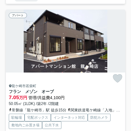
アパート
龍ケ崎市若柴町
フラン メゾン オーブ
7.05
万円
管理/共益費4,100円
50.05㎡ (1LDK) /築2年 /2階建
常磐線「龍ケ崎市」駅 徒歩15分
関東鉄道竜ケ崎線「入地」駅 徒歩22分
駐輪場
宅配ボックス
インターネット対応
防犯カメラ
敷地内ごみ置き場
公共下水