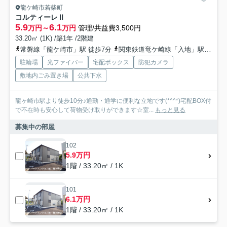
龍ケ崎市若柴町
コルティーレⅡ
5.9
6.1
万円～
万円
管理/共益費3,500円
33.20㎡ (1K) /築1年 /2階建
常磐線「龍ケ崎市」駅 徒歩7分
関東鉄道竜ケ崎線「入地」駅 徒歩27分
駐輪場
光ファイバー
宅配ボックス
防犯カメラ
敷地内ごみ置き場
公共下水
龍ヶ崎市駅より徒歩10分♪通勤・通学に便利な立地です(*^^*)宅配BOX付
で不在時も安心して荷物受け取りができます☆室...
もっと見る
募集中の部屋
102
5.9万円
1階 / 33.20㎡ / 1K
101
6.1万円
1階 / 33.20㎡ / 1K