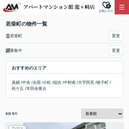
0
お気に入り
若柴町の物件一覧
若柴町
変更
募集中
変更
おすすめのエリア
真鍋
/
中央
/
永国
/
小松
/
稲吉
/
中村南
/
大字阿見
/
猪子町
/
松ケ丘
/
木田余東台
6
棟
9
件
アパート