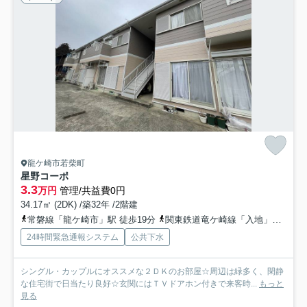
龍ケ崎市若柴町
星野コーポ
3.3
万円
管理/共益費0円
34.17㎡ (2DK) /築32年 /2階建
常磐線「龍ケ崎市」駅 徒歩19分
関東鉄道竜ケ崎線「入地」駅 徒歩32分
24時間緊急通報システム
公共下水
シングル・カップルにオススメな２ＤＫのお部屋☆周辺は緑多く、閑静
な住宅街で日当たり良好☆玄関にはＴＶドアホン付きで来客時...
もっと
見る