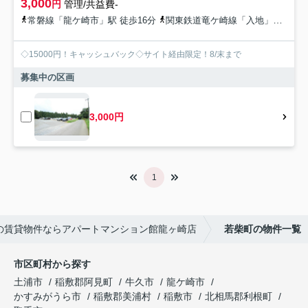
3,000
円
管理/共益費-
常磐線「龍ケ崎市」駅 徒歩16分
関東鉄道竜ケ崎線「入地」駅 徒歩42分
◇15000円！キャッシュバック◇サイト経由限定！8/末まで
募集中の区画
3,000円
1
の賃貸物件ならアパートマンション館龍ヶ崎店
若柴町の物件一覧
市区町村から探す
土浦市
稲敷郡阿見町
牛久市
龍ケ崎市
かすみがうら市
稲敷郡美浦村
稲敷市
北相馬郡利根町