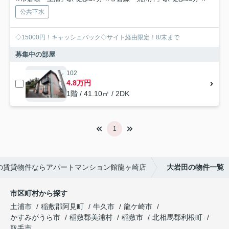
公共下水
◇15000円！キャッシュバック◇サイト経由限定！8/末まで
募集中の部屋
102
4.8万円
1階 / 41.10㎡ / 2DK
1
の賃貸物件ならアパートマンション館龍ヶ崎店
大岩田の物件一覧
市区町村から探す
土浦市
稲敷郡阿見町
牛久市
龍ケ崎市
かすみがうら市
稲敷郡美浦村
稲敷市
北相馬郡利根町
取手市