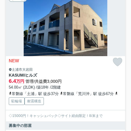
NEW
土浦市大岩田
KASUMIヒルズ
6.4
万円
管理/共益費3,000円
54.00㎡ (2LDK) /築18年 /2階建
常磐線「土浦」駅 徒歩37分
常磐線「荒川沖」駅 徒歩67分
常磐線
駐輪場
耐震構造
◇15000円！キャッシュバック◇サイト経由限定！8/末まで
募集中の部屋