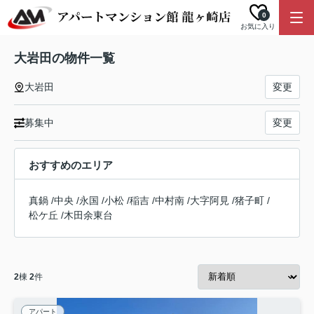
0
お気に入り
大岩田の物件一覧
大岩田
変更
募集中
変更
おすすめのエリア
真鍋
/
中央
/
永国
/
小松
/
稲吉
/
中村南
/
大字阿見
/
猪子町
/
松ケ丘
/
木田余東台
2
棟
2
件
アパート