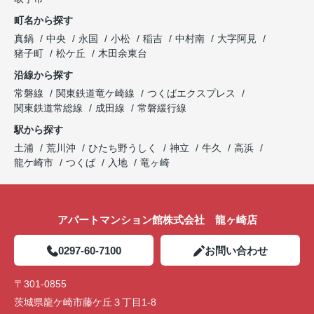
町名から探す
真鍋
中央
永国
小松
稲吉
中村南
大字阿見
猪子町
松ケ丘
木田余東台
沿線から探す
常磐線
関東鉄道竜ケ崎線
つくばエクスプレス
関東鉄道常総線
成田線
常磐緩行線
駅から探す
土浦
荒川沖
ひたち野うしく
神立
牛久
高浜
龍ケ崎市
つくば
入地
竜ヶ崎
アパートマンション館株式会社 龍ヶ崎店
0297-60-7100
お問い合わせ
〒301-0855
茨城県龍ケ崎市藤ケ丘３丁目1-8