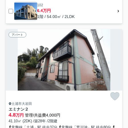
102
6.4万円
1階 / 54.00㎡ / 2LDK
アパート
土浦市大岩田
エミナン２
4.8
万円
管理/共益費4,000円
41.10㎡ (2DK) /築28年 /2階建
常磐線「土浦」駅 徒歩37分
常磐線「荒川沖」駅 徒歩80分
常磐線