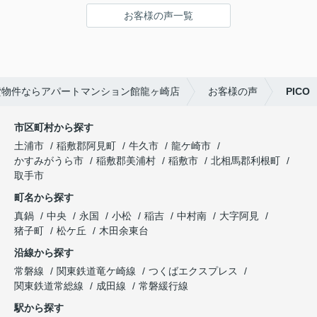
お客様の声一覧
貸物件ならアパートマンション館龍ヶ崎店
お客様の声
PICO
市区町村から探す
土浦市
稲敷郡阿見町
牛久市
龍ケ崎市
かすみがうら市
稲敷郡美浦村
稲敷市
北相馬郡利根町
取手市
町名から探す
真鍋
中央
永国
小松
稲吉
中村南
大字阿見
猪子町
松ケ丘
木田余東台
沿線から探す
常磐線
関東鉄道竜ケ崎線
つくばエクスプレス
関東鉄道常総線
成田線
常磐緩行線
駅から探す