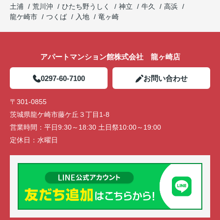
土浦
荒川沖
ひたち野うしく
神立
牛久
高浜
龍ケ崎市
つくば
入地
竜ヶ崎
アパートマンション館株式会社 龍ヶ崎店
0297-60-7100
お問い合わせ
〒301-0855
茨城県龍ケ崎市藤ケ丘３丁目1-8
営業時間：
平日9:30～18:30 土日祭10:00～19:00
定休日：
水曜日