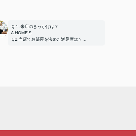
Ｑ１.来店のきっかけは？
A.HOME'S
Ｑ2.当店でお部屋を決めた満足度は？
A.とても良い
Ｑ3.物件の決め手となったポイントは？
A.賃料、環境、設備、交通