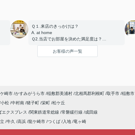
Ｑ１.来店のきっかけは？
A. at home
Ｑ2.当店でお部屋を決めた満足度は？
A.とても良い
お客様の声一覧
Ｑ3.物件の決め手となったポイントは？
A.広さ、築年数、設備、交通
ケ崎市
かすみがうら市
稲敷郡美浦村
北相馬郡利根町
取手市
稲敷市
小松
中村南
猪子町
栄町
松ケ丘
ばエクスプレス
関東鉄道常総線
常磐緩行線
成田線
立
牛久
高浜
龍ケ崎市
つくば
入地
竜ヶ崎