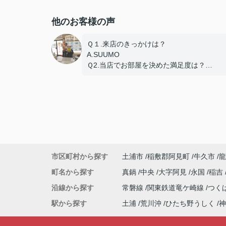
他のお客様の声
Ｑ１.来店のきっかけは？
A.SUUMO
Ｑ2.当店でお部屋を決めた満足度は？
A.とても良い
Ｑ3.物件の決め手となったポイントは？
A.環境
市区町村から探す
土浦市
稲敷郡阿見町
牛久市
龍
町名から探す
真鍋
中央
大字阿見
永国
稲吉
沿線から探す
常磐線
関東鉄道竜ケ崎線
つく
駅から探す
土浦
荒川沖
ひたち野うしく
神