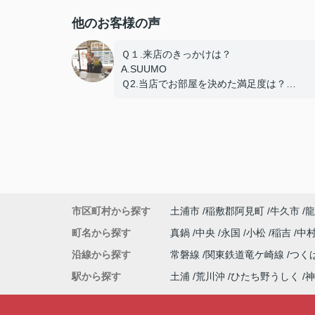
他のお客様の声
Ｑ１.来店のきっかけは？
A.SUUMO
Ｑ2.当店でお部屋を決めた満足度は？
A.とても良い
Ｑ3.物件の決め手となったポイントは？
A.環境
市区町村から探す
土浦市
稲敷郡阿見町
牛久市
龍
町名から探す
真鍋
中央
永国
小松
稲吉
中
沿線から探す
常磐線
関東鉄道竜ケ崎線
つく
駅から探す
土浦
荒川沖
ひたち野うしく
神