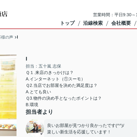
営業時間：平日9:30～1
トップ
沿線検索
会社概要
I
客様の声
I
担当：五十嵐 志保
Ｑ１.来店のきっかけは？
A.インターネット（①スーモ）
Ｑ2.当店でお部屋を決めた満足度は？
A.とても良い
Ｑ3.物件の決め手となったポイントは？
B.環境
担当者より
良いお部屋が見つかり良かったです(^^)/
楽しい新生活を応援しています！