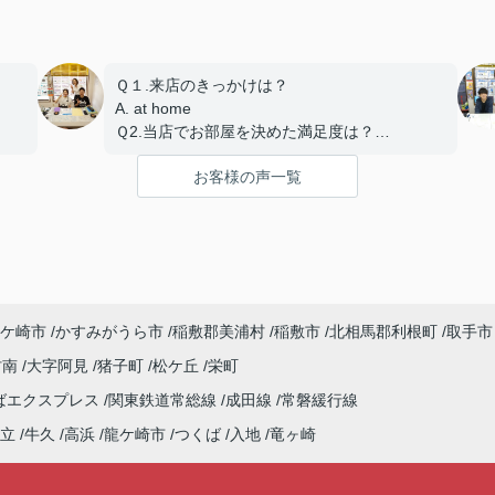
Ｑ１.来店のきっかけは？
A. at home
Ｑ2.当店でお部屋を決めた満足度は？
A.とても良い
お客様の声一覧
Ｑ3.物件の決め手となったポイントは？
A.広さ、築年数、設備、交通
ケ崎市
かすみがうら市
稲敷郡美浦村
稲敷市
北相馬郡利根町
取手市
村南
大字阿見
猪子町
松ケ丘
栄町
ばエクスプレス
関東鉄道常総線
成田線
常磐緩行線
立
牛久
高浜
龍ケ崎市
つくば
入地
竜ヶ崎