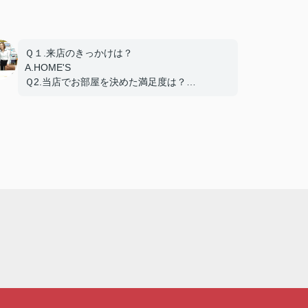
Ｑ１.来店のきっかけは？
A.HOME'S
Ｑ2.当店でお部屋を決めた満足度は？
A.とても良い
Ｑ3.物件の決め手となったポイントは？
A.賃料、環境、設備、交通