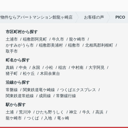
貸物件ならアパートマンション館龍ヶ崎店
お客様の声
PICO
市区町村から探す
土浦市
稲敷郡阿見町
牛久市
龍ケ崎市
かすみがうら市
稲敷郡美浦村
稲敷市
北相馬郡利根町
取手市
町名から探す
真鍋
中央
永国
小松
稲吉
中村南
大字阿見
猪子町
松ケ丘
木田余東台
沿線から探す
常磐線
関東鉄道竜ケ崎線
つくばエクスプレス
関東鉄道常総線
成田線
常磐緩行線
駅から探す
土浦
荒川沖
ひたち野うしく
神立
牛久
高浜
龍ケ崎市
つくば
入地
竜ヶ崎