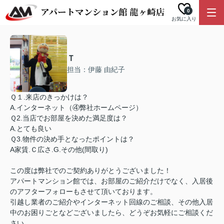
0
お気に入り
Ｔ
担当：伊藤 由紀子
Ｑ１.来店のきっかけは？
A.インターネット（④弊社ホームページ）
Ｑ2.当店でお部屋を決めた満足度は？
A.とても良い
Ｑ3.物件の決め手となったポイントは？
A家賃.Ｃ広さ.G.その他(間取り)
この度は弊社でのご契約ありがとうございました！
アパートマンション館では、お部屋のご紹介だけでなく、入居後
のアフターフォローもさせて頂いております。
引越し業者のご紹介やインターネット回線のご相談、その他入居
中のお困りごとなどございましたら、どうぞお気軽にご相談くだ
さい。