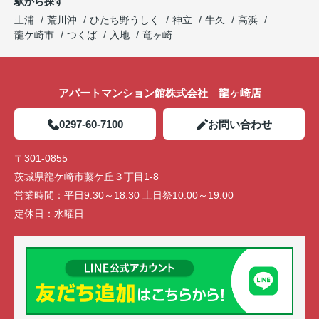
駅から探す
土浦
荒川沖
ひたち野うしく
神立
牛久
高浜
龍ケ崎市
つくば
入地
竜ヶ崎
アパートマンション館株式会社 龍ヶ崎店
0297-60-7100
お問い合わせ
〒301-0855
茨城県龍ケ崎市藤ケ丘３丁目1-8
営業時間：
平日9:30～18:30 土日祭10:00～19:00
定休日：
水曜日