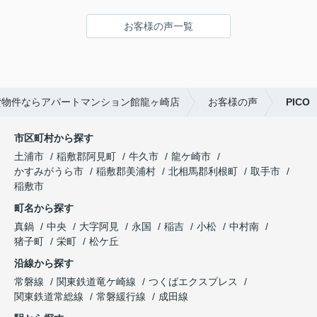
お客様の声一覧
貸物件ならアパートマンション館龍ヶ崎店
お客様の声
PICO
市区町村から探す
土浦市
稲敷郡阿見町
牛久市
龍ケ崎市
かすみがうら市
稲敷郡美浦村
北相馬郡利根町
取手市
稲敷市
町名から探す
真鍋
中央
大字阿見
永国
稲吉
小松
中村南
猪子町
栄町
松ケ丘
沿線から探す
常磐線
関東鉄道竜ケ崎線
つくばエクスプレス
関東鉄道常総線
常磐緩行線
成田線