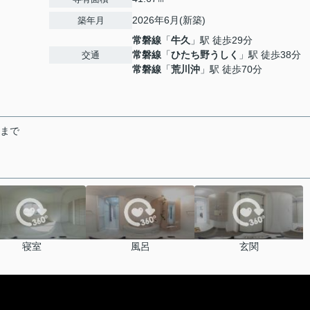
2026年6月(新築)
築年月
常磐線
「
牛久
」駅 徒歩29分
常磐線
「
ひたち野うしく
」駅 徒歩38分
交通
常磐線
「
荒川沖
」駅 徒歩70分
末まで
寝室
風呂
玄関