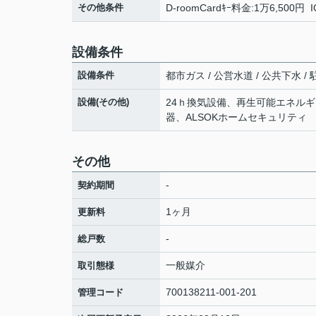
その他条件
D-roomCardｷｰ料金:1万6,500円
設備条件
設備条件
都市ガス / 公営水道 / 公共下水 / 駐
設備(その他)
24ｈ換気設備、再生可能エネルギ
器、ALSOKホームセキュリティ
その他
-
契約期間
1ヶ月
更新料
-
総戸数
一般媒介
取引態様
700138211-001-201
管理コード