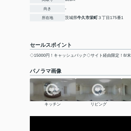
-
向き
茨城県
牛久市
栄町
３丁目175番1
所在地
セールスポイント
◇15000円！キャッシュバック◇サイト経由限定！8/
パノラマ画像
キッチン
リビング