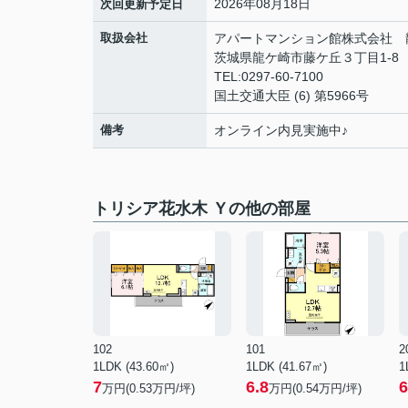
2026年08月18日
次回更新予定日
取扱会社
アパートマンション館株式会社 
茨城県龍ケ崎市藤ケ丘３丁目1-8
TEL:0297-60-7100
国土交通大臣 (6) 第5966号
備考
オンライン内見実施中♪
トリシア花水木 Ｙの他の部屋
102
101
2
1LDK (43.60㎡)
1LDK (41.67㎡)
1
7
6.8
6
万円(
0.53
万円/坪)
万円(
0.54
万円/坪)