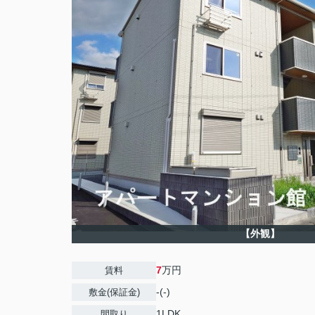
【外観】
7
万円
賃料
-(-)
敷金(保証金)
1LDK
間取り