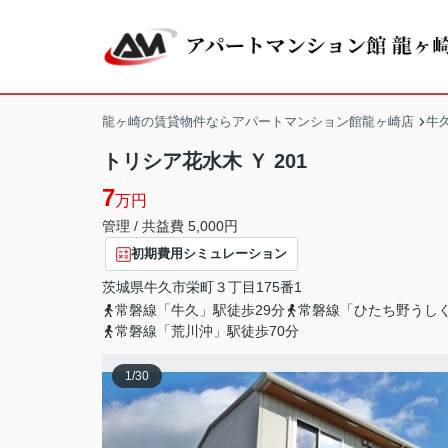
龍ヶ崎の賃貸物件ならアパートマンション館龍ヶ崎店
牛
トリシア花水木 Ｙ 201
7
万円
管理 / 共益費 5,000円
初期費用シミュレーション
茨城県
牛久市
栄町
３丁目175番1
常磐線「牛久」駅徒歩29分
常磐線「ひたち野うしく
常磐線「荒川沖」駅徒歩70分
1
/
30