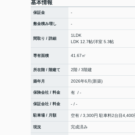
基本情報
-
保証金
敷金積み増し
-
1LDK
間取り / 詳細
LDK 12.7帖
/
洋室 5.3帖
41.67㎡
専有面積
2階 / 3階建
所在階 / 階建て
2026年6月(新築)
築年月
保険会社 / 料金
有 / -
保証会社 / 料金
- / -
駐車場 / 月額
空有 / 3,300円 駐車料2台目4,4
完成済み
現況