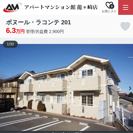
0
お気に入り
ボヌール・ラコンテ 201
6.3
万円
管理/共益費 2,900円
1
/
30