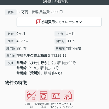
【外観】外観写真
6.3万円 管理/共益費 2,900円
賃料
初期費用シミュレーション
0ヶ月
1ヶ月
敷金
礼金
42.37㎡
1LDK
面積
間取り
築17年
2階/2階建
築年数
所在階
茨城県
牛久市
上柏田
３丁目25-15
所在地
常磐線
「
ひたち野うしく
」駅 徒歩29分
交通
常磐線
「
牛久
」駅 徒歩37分
常磐線
「
荒川沖
」駅 徒歩63分
物件の特徴
バストイレ
室内洗濯機
TVモニタ
カウンター
別
置場
付きインタ
キッチン