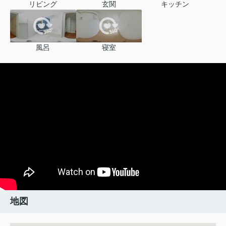
リビング
玄関
キッチン
風呂
寝室
地図