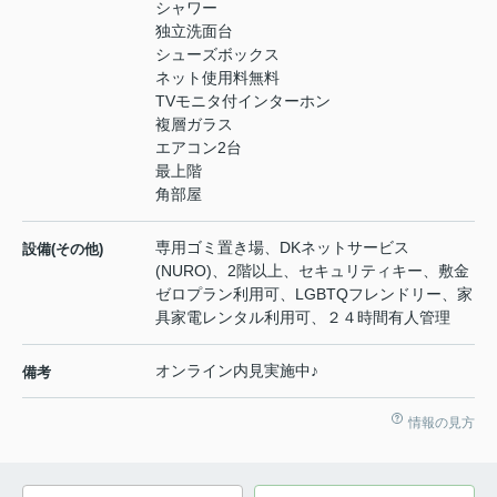
シャワー
独立洗面台
シューズボックス
ネット使用料無料
TVモニタ付インターホン
複層ガラス
エアコン2台
最上階
角部屋
専用ゴミ置き場、DKネットサービス
設備(その他)
(NURO)、2階以上、セキュリティキー、敷金
ゼロプラン利用可、LGBTQフレンドリー、家
具家電レンタル利用可、２４時間有人管理
オンライン内見実施中♪
備考
情報の見方