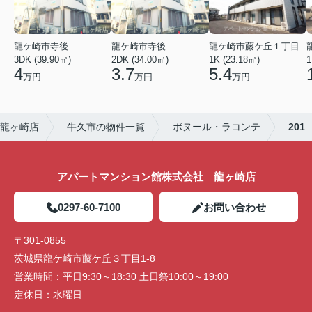
龍ケ崎市寺後
龍ケ崎市寺後
龍ケ崎市藤ケ丘１丁目
3DK (39.90㎡)
2DK (34.00㎡)
1K (23.18㎡)
1
4
3.7
5.4
万円
万円
万円
龍ヶ崎店
牛久市の物件一覧
ボヌール・ラコンテ
201
アパートマンション館株式会社 龍ヶ崎店
0297-60-7100
お問い合わせ
〒301-0855
茨城県龍ケ崎市藤ケ丘３丁目1-8
営業時間：
平日9:30～18:30 土日祭10:00～19:00
定休日：
水曜日