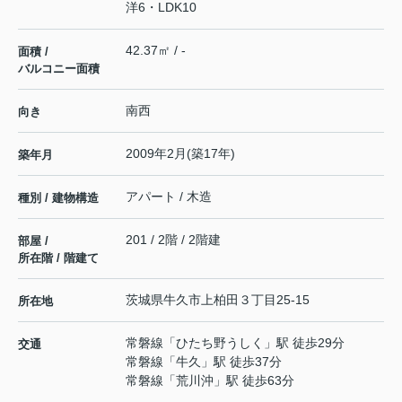
洋6・LDK10
42.37㎡ / -
面積 /
バルコニー面積
南西
向き
2009年2月(築17年)
築年月
アパート / 木造
種別 / 建物構造
201 / 2階 / 2階建
部屋 /
所在階 / 階建て
茨城県
牛久市
上柏田
３丁目25-15
所在地
常磐線
「
ひたち野うしく
」駅 徒歩29分
交通
常磐線
「
牛久
」駅 徒歩37分
常磐線
「
荒川沖
」駅 徒歩63分