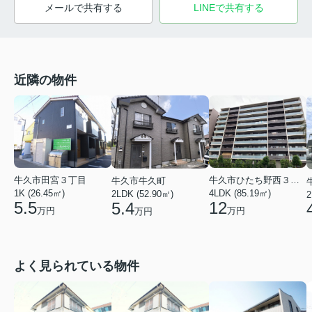
メールで共有する
LINEで共有する
近隣の物件
牛久市田宮３丁目
牛久市ひたち野西３丁目
牛久市牛久町
1K (26.45㎡)
4LDK (85.19㎡)
2LDK (52.90㎡)
2
5.5
12
5.4
万円
万円
万円
よく見られている物件