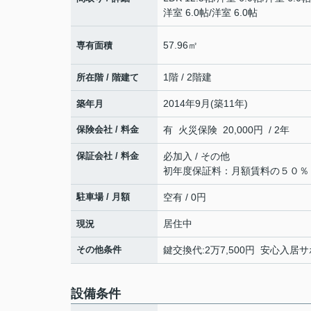
洋室 6.0帖
/
洋室 6.0帖
57.96㎡
専有面積
1階 / 2階建
所在階 / 階建て
2014年9月(築11年)
築年月
保険会社 / 料金
有 火災保険 20,000円 / 2年
保証会社 / 料金
必加入 / その他
初年度保証料：月額賃料の５０％
駐車場 / 月額
空有 / 0円
居住中
現況
その他条件
鍵交換代:2万7,500円 安心入居サ
設備条件