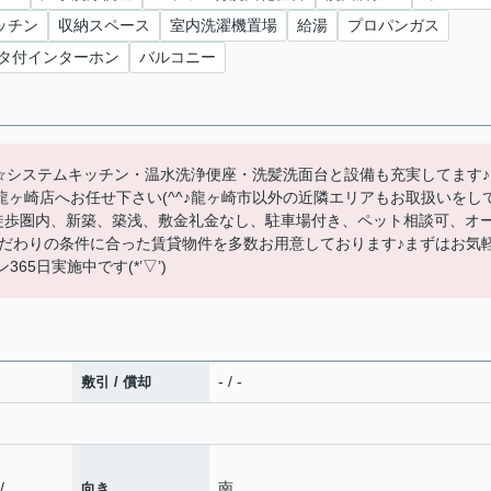
ッチン
収納スペース
室内洗濯機置場
給湯
プロパンガス
タ付インターホン
バルコニー
す☆システムキッチン・温水洗浄便座・洗髪洗面台と設備も充実してます♪
龍ヶ崎店へお任せ下さい(^^♪龍ヶ崎市以外の近隣エリアもお取扱いをし
)駅徒歩圏内、新築、築浅、敷金礼金なし、駐車場付き、ペット相談可、オ
だわりの条件に合った賃貸物件を多数お用意しております♪まずはお気
65日実施中です(*’▽’)
- / -
敷引 / 償却
/
南
向き