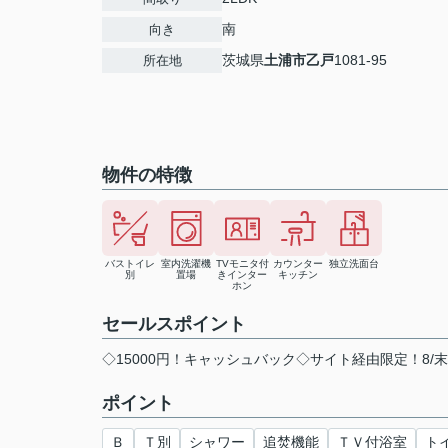
南
向き
茨城県
土浦市
乙戸
1081-95
所在地
物件の特徴
バストイレ
室内洗濯機
TVモニタ付
カウンター
独立洗面台
別
置場
きインター
キッチン
ホン
セールスポイント
◇15000円！キャッシュバック◇サイト経由限定！8/
ポイント
Ｂ
Ｔ別
シャワー
追焚機能
ＴＶ付浴室
ト