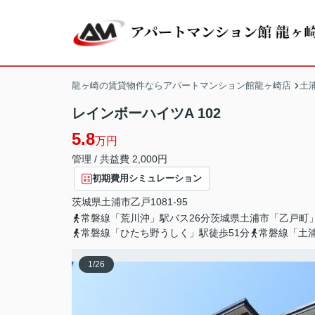
龍ヶ崎の賃貸物件ならアパートマンション館龍ヶ崎店
土
レインボーハイツA 102
5.8
万円
管理 / 共益費 2,000円
初期費用シミュレーション
茨城県
土浦市
乙戸
1081-95
常磐線「荒川沖」駅バス26分茨城県土浦市「乙戸町
常磐線「ひたち野うしく」駅徒歩51分
常磐線「土浦
1
/
26