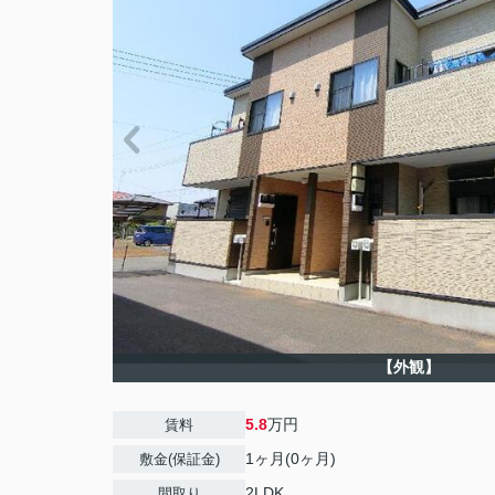
【外観】
5.8
万円
賃料
1ヶ月(0ヶ月)
敷金(保証金)
2LDK
間取り