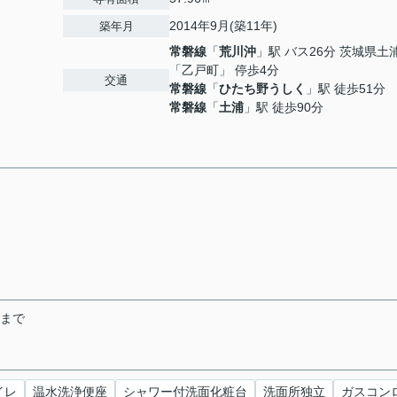
2014年9月(築11年)
築年月
常磐線
「
荒川沖
」駅 バス26分 茨城県土
「乙戸町」 停歩4分
交通
常磐線
「
ひたち野うしく
」駅 徒歩51分
常磐線
「
土浦
」駅 徒歩90分
末まで
イレ
温水洗浄便座
シャワー付洗面化粧台
洗面所独立
ガスコン