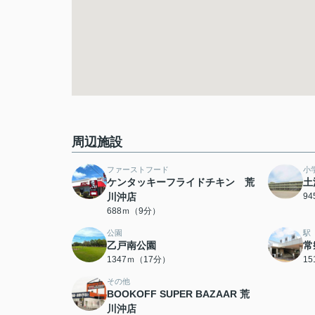
周辺施設
ファーストフード
小
ケンタッキーフライドチキン 荒
土
川沖店
9
688ｍ（9分）
公園
駅
乙戸南公園
常
1347ｍ（17分）
1
その他
BOOKOFF SUPER BAZAAR 荒
川沖店