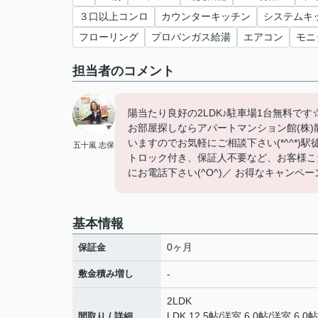
３口以上コンロ
カウンターキッチン
システムキ
フローリング
プロパンガス給湯
エアコン
モニ
担当者のコメント
陽当たり良好の2LDK♪駐車場1台無料で
お部屋探しならアパートマンション館(株)
いますのでお気軽にご相談下さい(*^^*
五十嵐 志保
トロック付き、保証人不要など、お客様こ
にお電話下さい(^O^)／ お得なキャンペーン3
基本情報
0ヶ月
保証金
敷金積み増し
-
2LDK
LDK 12.5帖
/
洋室 6.0帖
/
洋室 6.0帖
間取り / 詳細