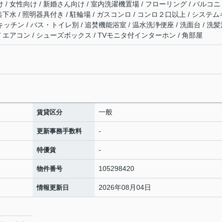
 / 女性向け / 新婚さん向け / 室内洗濯機置場 / フローリング / バルコニ
公共下水 / 照明器具付き / 駐輪場 / ガスコンロ / コンロ２口以上 / システム
キッチン / バス・トイレ別 / 追焚機能浴室 / 温水洗浄便座 / 洗面台 / 洗
 / エアコン / シューズボックス / TVモニタ付インターホン / 角部屋
一般
賃貸区分
-
更新事務手数料
-
特優賃
105298420
物件番号
2026年08月04日
情報更新日