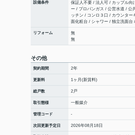
設備条件
保証人不要 / 法人可 / カップル向け
ー / プロパンガス / 公営水道 / 
ッチン / コンロ３口 / カウンター
面化粧台 / シャワー / 独立洗面台
リフォーム
無
無
その他
2年
契約期間
1ヶ月(新賃料)
更新料
2戸
総戸数
一般媒介
取引態様
-
管理コード
2026年08月18日
次回更新予定日