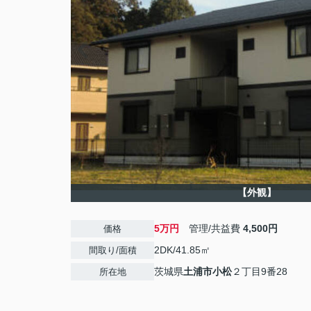
【外観】
5万円
管理/共益費
4,500円
価格
2DK/41.85㎡
間取り/面積
茨城県
土浦市
小松
２丁目9番28
所在地