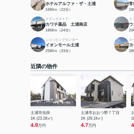
ホテルアルファ・ザ・土浦
常
1690ｍ（22分）
1
ドラッグストア
ド
カワチ薬品 土浦南店
ウ
1868ｍ（24分）
2
ショッピングセンター
ス
イオンモール土浦
ヨ
2580ｍ（33分）
2
近隣の物件
土浦市虫掛
土浦市おおつ野７丁目
1K (23.28㎡)
1K (29.24㎡)
1
4.9
4.7
4
万円
万円