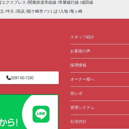
ばエクスプレス
関東鉄道常総線
常磐緩行線
成田線
立
牛久
高浜
龍ケ崎市
つくば
入地
竜ヶ崎
スタッフ紹介
お客様の声
採用情報
0297-60-7100
オーナー様へ
街レポ
管理システム
社宅代行