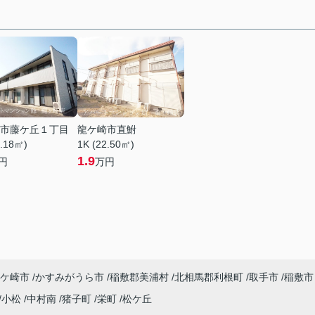
市藤ケ丘１丁目
龍ケ崎市直鮒
3.18㎡)
1K (22.50㎡)
1.9
円
万円
ケ崎市
かすみがうら市
稲敷郡美浦村
北相馬郡利根町
取手市
稲敷市
小松
中村南
猪子町
栄町
松ケ丘