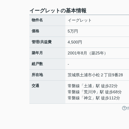
イーグレットの基本情報
物件名
イーグレット
価格
5万円
管理/共益費
4,500円
築年月
2001年8月（築25年）
総戸数
-
所在地
茨城県
土浦市
小松
２丁目9番28
交通
常磐線
「
土浦
」駅 徒歩22分
常磐線
「
荒川沖
」駅 徒歩68分
常磐線
「
神立
」駅 徒歩112分