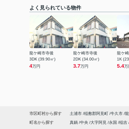
よく見られている物件
龍ケ崎市寺後
龍ケ崎市寺後
龍ケ崎
3DK (39.90㎡)
2DK (34.00㎡)
1K (2
4
3.7
5.4
万円
万円
万
市区町村から探す
土浦市
稲敷郡阿見町
牛久市
龍
町名から探す
真鍋
中央
大字阿見
永国
稲吉