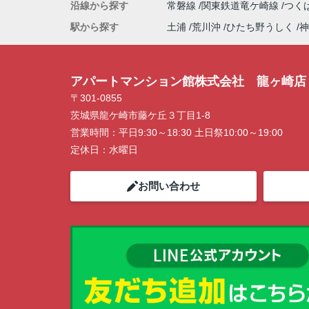
沿線から探す
常磐線
関東鉄道竜ケ崎線
つく
駅から探す
土浦
荒川沖
ひたち野うしく
神
アパートマンション館株式会社 龍ヶ崎店
〒301-0855
茨城県龍ケ崎市藤ケ丘３丁目1-8
営業時間：
平日9:30～18:30 土日祭10:00～19:00
定休日：
水曜日
お問い合わせ