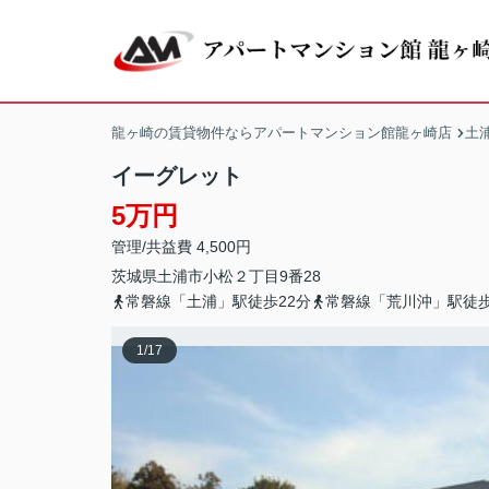
龍ヶ崎の賃貸物件ならアパートマンション館龍ヶ崎店
土
イーグレット
5万円
管理/共益費 4,500円
茨城県
土浦市
小松
２丁目9番28
常磐線「土浦」駅徒歩22分
常磐線「荒川沖」駅徒歩
1
/
17