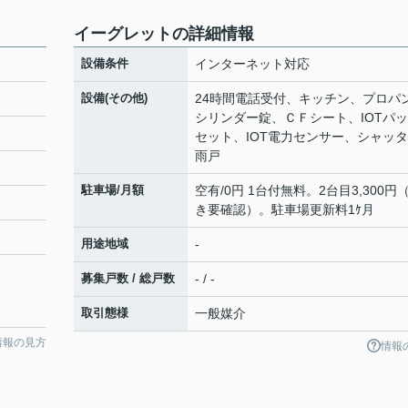
イーグレットの詳細情報
設備条件
インターネット対応
設備(その他)
24時間電話受付、キッチン、プロパ
シリンダー錠、ＣＦシート、IOTパッ
セット、IOT電力センサー、シャッ
雨戸
駐車場/月額
空有/0円 1台付無料。2台目3,300円
き要確認）。駐車場更新料1ｹ月
用途地域
-
募集戸数 / 総戸数
- / -
取引態様
一般媒介
情報の見方
情報