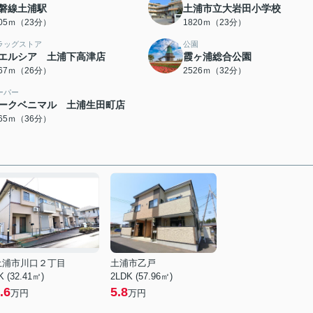
磐線土浦駅
土浦市立大岩田小学校
805ｍ（23分）
1820ｍ（23分）
ラッグストア
公園
エルシア 土浦下高津店
霞ヶ浦総合公園
067ｍ（26分）
2526ｍ（32分）
ーパー
ークベニマル 土浦生田町店
865ｍ（36分）
土浦市川口２丁目
土浦市乙戸
K (32.41㎡)
2LDK (57.96㎡)
.6
5.8
万円
万円