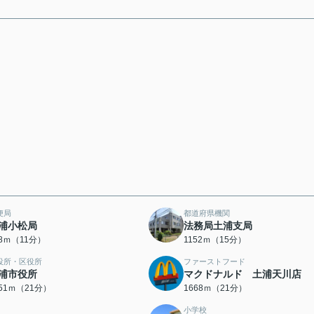
便局
都道府県機関
浦小松局
法務局土浦支局
18ｍ（11分）
1152ｍ（15分）
役所・区役所
ファーストフード
浦市役所
マクドナルド 土浦天川店
651ｍ（21分）
1668ｍ（21分）
小学校