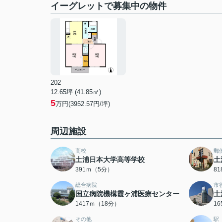
イーグレットで募集中の物件
202
12.65坪 (41.85㎡)
5
万円(3952.57円/坪)
周辺施設
高校
郵
土浦日本大学高等学校
土
391ｍ（5分）
8
総合病院
市
国立病院機構霞ヶ浦医療センター
土
1417ｍ（18分）
1
その他
駅