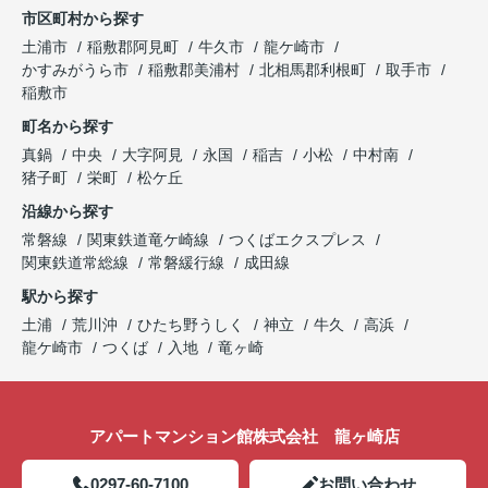
市区町村から探す
土浦市
稲敷郡阿見町
牛久市
龍ケ崎市
かすみがうら市
稲敷郡美浦村
北相馬郡利根町
取手市
稲敷市
町名から探す
真鍋
中央
大字阿見
永国
稲吉
小松
中村南
猪子町
栄町
松ケ丘
沿線から探す
常磐線
関東鉄道竜ケ崎線
つくばエクスプレス
関東鉄道常総線
常磐緩行線
成田線
駅から探す
土浦
荒川沖
ひたち野うしく
神立
牛久
高浜
龍ケ崎市
つくば
入地
竜ヶ崎
アパートマンション館株式会社 龍ヶ崎店
0297-60-7100
お問い合わせ