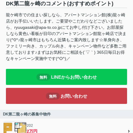
DK第二龍ヶ崎のコメント(おすすめポイント)
龍ケ崎市での住まい探しなら、アパートマンション館(株)龍ヶ崎
店がお手伝いいたします。ご要望やこだわりなどございました
ら、ryuugasaki@apa-to.co.jpにてお申し付け下さい。お部屋探
しなら黄色い看板が目印のアパートマンション館龍ヶ崎店で決ま
り(^0^♪龍ヶ崎市はもちろん近隣もご案内致します☆単身向き、
ファミリー向き、カップル向き、キャンペーン物件など多数ご用
意しております♪まずはお気軽にご相談を(´▽｀) 365日毎日お得
なキャンペーン実施中です(^O^)／
LINEからお問い合わせ
無料
お問い合わせ
無料
DK第二龍ヶ崎の募集中物件
202
2万円