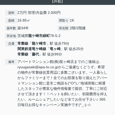
【外観】
2万円 管理/共益費 2,000円
賃料
16.85㎡
1K
面積
間取り
築34年
2階/2階建
築年数
所在階
茨城県
龍ケ崎市
緑町
78-5-2
所在地
常磐線
「
龍ケ崎市
」駅 徒歩79分
交通
関東鉄道竜ケ崎線
「
竜ヶ崎
」駅 徒歩25分
常磐線
「
藤代
」駅 徒歩99分
アパートマンション館(株)龍ヶ崎店までのご連絡は、
備考
ryuugasaki@apa-to.co.jpからご遠慮なくどうぞ。希望
の物件が常磐線佐貫周辺に多数ございます。一人暮らし
からファミリーまで！全てのお部屋を取り揃えたアパー
トマンション館に是非ご相談を(^O^)／地域情報に精通
したスタッフが豊富な物件情報量で親切、丁寧にご対応
させて頂きます！！ペットを飼いたい、初期費用を抑え
たい、ルームシェアしたいなど全てお任せ下さい♪ 365
日毎日お得なキャンペーン実施中です(^_-)-☆