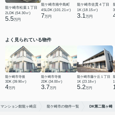
龍ケ崎市南中島町
龍ケ崎市佐貫４丁目
龍ケ崎市松葉１丁目
4SLDK (101.21㎡)
1K (18.15㎡)
3
2LDK (54.30㎡)
7
3.1
万円
万円
5.5
万円
よく見られている物件
龍ケ崎市寺後
龍ケ崎市寺後
龍ケ崎市藤ケ丘１丁目
3DK (39.90㎡)
2DK (34.00㎡)
1K (23.18㎡)
1
4
3.7
5.2
万円
万円
万円
トマンション館龍ヶ崎店
龍ケ崎市の物件一覧
DK第二龍ヶ崎