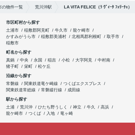
市の物件一覧
荒川沖駅
LA VITA FELICE（ﾗ ｳﾞｨｰﾀ ﾌｪﾘｰﾁｪ）
市区町村から探す
土浦市
稲敷郡阿見町
牛久市
龍ケ崎市
かすみがうら市
稲敷郡美浦村
北相馬郡利根町
取手市
稲敷市
町名から探す
真鍋
中央
永国
稲吉
小松
大字阿見
中村南
猪子町
栄町
松ケ丘
沿線から探す
常磐線
関東鉄道竜ケ崎線
つくばエクスプレス
関東鉄道常総線
常磐緩行線
成田線
駅から探す
土浦
荒川沖
ひたち野うしく
神立
牛久
高浜
龍ケ崎市
つくば
入地
竜ヶ崎