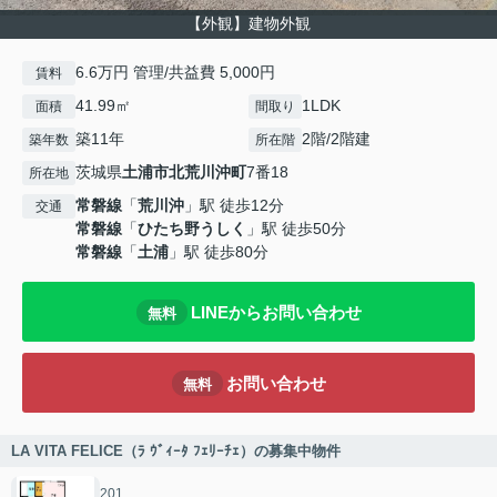
【外観】建物外観
6.6万円 管理/共益費 5,000円
賃料
41.99㎡
1LDK
面積
間取り
築11年
2階/2階建
築年数
所在階
茨城県
土浦市
北荒川沖町
7番18
所在地
常磐線
「
荒川沖
」駅 徒歩12分
交通
常磐線
「
ひたち野うしく
」駅 徒歩50分
常磐線
「
土浦
」駅 徒歩80分
LINEからお問い合わせ
無料
お問い合わせ
無料
LA VITA FELICE（ﾗ ｳﾞｨｰﾀ ﾌｪﾘｰﾁｪ）の募集中物件
201