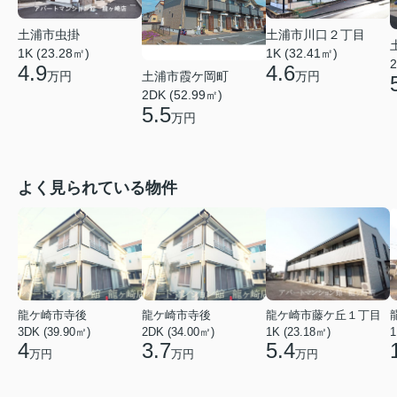
土浦市虫掛
土浦市川口２丁目
1K (23.28㎡)
1K (32.41㎡)
2
4.9
4.6
土浦市霞ケ岡町
万円
万円
2DK (52.99㎡)
5.5
万円
よく見られている物件
龍ケ崎市寺後
龍ケ崎市寺後
龍ケ崎市藤ケ丘１丁目
3DK (39.90㎡)
2DK (34.00㎡)
1K (23.18㎡)
1
4
3.7
5.4
万円
万円
万円