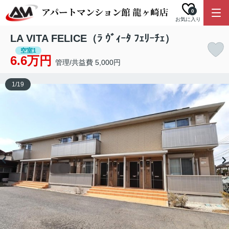
0
お気に入り
LA VITA FELICE（ﾗ ｳﾞｨｰﾀ ﾌｪﾘｰﾁｪ）
空室1
6.6万円
管理/共益費 5,000円
1
/
19