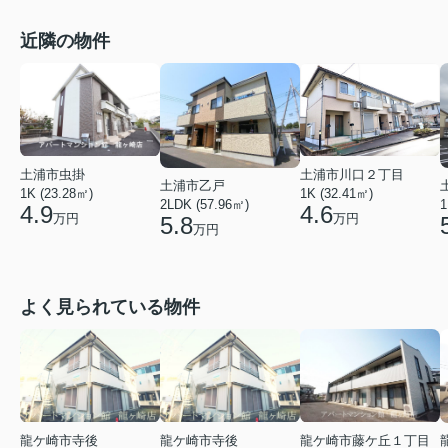
近隣の物件
土浦市虫掛
土浦市川口２丁目
土浦市乙戸
1K (23.28㎡)
1K (32.41㎡)
2LDK (57.96㎡)
1
4.9
4.6
万円
万円
5.8
万円
よく見られている物件
龍ケ崎市寺後
龍ケ崎市寺後
龍ケ崎市藤ケ丘１丁目