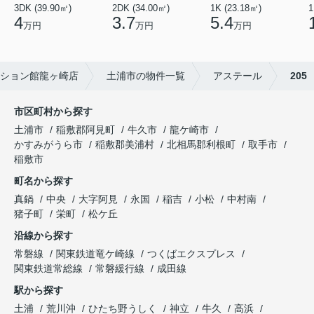
3DK (39.90㎡)
2DK (34.00㎡)
1K (23.18㎡)
1
4
3.7
5.4
万円
万円
万円
ション館龍ヶ崎店
土浦市の物件一覧
アステール
205
市区町村から探す
土浦市
稲敷郡阿見町
牛久市
龍ケ崎市
かすみがうら市
稲敷郡美浦村
北相馬郡利根町
取手市
稲敷市
町名から探す
真鍋
中央
大字阿見
永国
稲吉
小松
中村南
猪子町
栄町
松ケ丘
沿線から探す
常磐線
関東鉄道竜ケ崎線
つくばエクスプレス
関東鉄道常総線
常磐緩行線
成田線
駅から探す
土浦
荒川沖
ひたち野うしく
神立
牛久
高浜