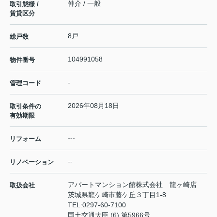
仲介 / 一般
取引態様 /
賃貸区分
8戸
総戸数
104991058
物件番号
-
管理コード
2026年08月18日
取引条件の
有効期限
---
リフォーム
--
リノベーション
アパートマンション館株式会社 龍ヶ崎店
取扱会社
茨城県龍ケ崎市藤ケ丘３丁目1-8
TEL:
0297-60-7100
国土交通大臣 (6) 第5966号