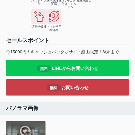
バストイレ
室内洗濯機
TVモニタ
独立洗面台
別
置場
付きインタ
ーホン
浴室乾燥機
ネット使用
料無料
セールスポイント
◇15000円！キャッシュバック◇サイト経由限定！8/末まで
LINEからお問い合わせ
無料
お問い合わせ
無料
パノラマ画像