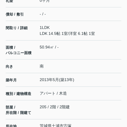
0ヶ月
礼金
- / -
償却 / 敷引
1LDK
間取り / 詳細
LDK 14.5帖 1室
/
洋室 6.1帖 1室
50.94㎡ / -
面積 /
バルコニー面積
南
向き
2013年5月(築13年)
築年月
アパート / 木造
種別 / 建物構造
205 / 2階 / 2階建
部屋 /
所在階 / 階建て
茨城県
土浦市
宍塚
所在地