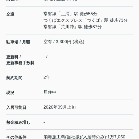
常磐線
「
土浦
」駅 徒歩55分
交通
つくばエクスプレス
「
つくば
」駅 徒歩73分
常磐線
「
荒川沖
」駅 徒歩87分
空有 / 3,300円 (税込)
駐車場 / 月額
- / -
更新料 /
更新事務手数料
2年
契約期間
居住中
現況
2026年09月上旬
入居可能日
-
敷金積み増し
消毒施工料(当社扱)(入居時のみ):1万7,050
その他条件