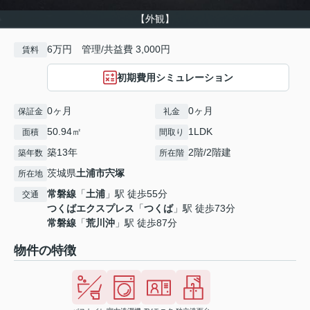
【外観】
6万円 管理/共益費 3,000円
賃料
初期費用シミュレーション
0ヶ月
0ヶ月
保証金
礼金
50.94㎡
1LDK
面積
間取り
築13年
2階/2階建
築年数
所在階
茨城県
土浦市
宍塚
所在地
常磐線
「
土浦
」駅 徒歩55分
交通
つくばエクスプレス
「
つくば
」駅 徒歩73分
常磐線
「
荒川沖
」駅 徒歩87分
物件の特徴