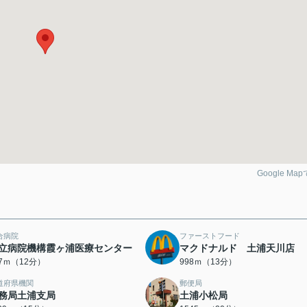
Google Ma
合病院
ファーストフード
立病院機構霞ヶ浦医療センター
マクドナルド 土浦天川店
97ｍ（12分）
998ｍ（13分）
道府県機関
郵便局
務局土浦支局
土浦小松局