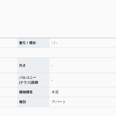
- / -
敷引 / 償却
-
向き
バルコニー
-
(テラス)面積
木造
建物構造
アパート
種別