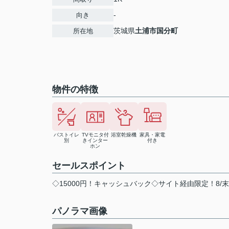
-
向き
茨城県
土浦市
国分町
所在地
物件の特徴
バストイレ
TVモニタ付
浴室乾燥機
家具・家電
別
きインター
付き
ホン
セールスポイント
◇15000円！キャッシュバック◇サイト経由限定！8/
パノラマ画像