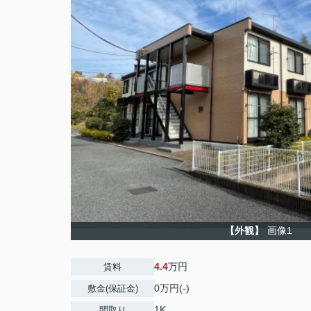
【外観】
画像1
4.4
万円
賃料
0万円(-)
敷金(保証金)
1K
間取り