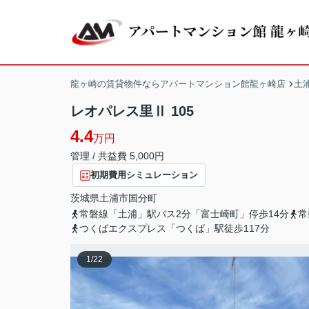
龍ヶ崎の賃貸物件ならアパートマンション館龍ヶ崎店
土
レオパレス里Ⅱ 105
4.4
万円
管理 / 共益費 5,000円
初期費用シミュレーション
茨城県
土浦市
国分町
常磐線「土浦」駅バス2分「富士崎町」停歩14分
常
つくばエクスプレス「つくば」駅徒歩117分
1
/
22