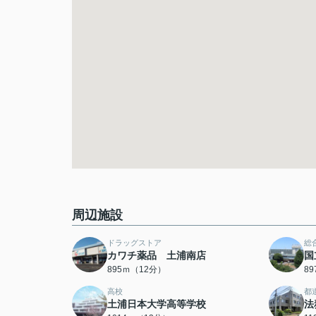
周辺施設
ドラッグストア
総
カワチ薬品 土浦南店
国
895ｍ（12分）
8
高校
都
土浦日本大学高等学校
法