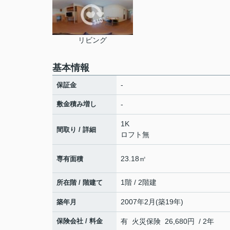
リビング
基本情報
-
保証金
敷金積み増し
-
1K
間取り / 詳細
ロフト無
23.18㎡
専有面積
1階 / 2階建
所在階 / 階建て
2007年2月(築19年)
築年月
保険会社 / 料金
有 火災保険 26,680円 / 2年