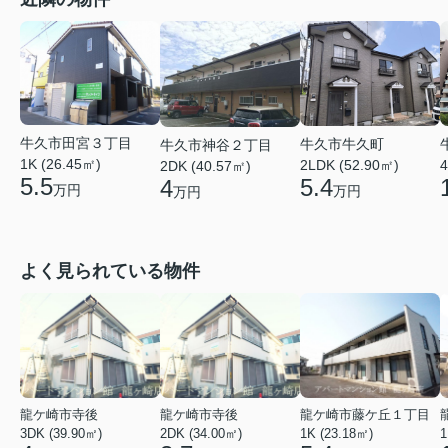
牛久市田宮３丁目
牛久市牛久町
牛久市神谷２丁目
1K (26.45㎡)
4
2LDK (52.90㎡)
2DK (40.57㎡)
5.5
5.4
4
万円
万円
万円
よく見られている物件
龍ケ崎市寺後
龍ケ崎市寺後
龍ケ崎市藤ケ丘１丁目
3DK (39.90㎡)
2DK (34.00㎡)
1K (23.18㎡)
1