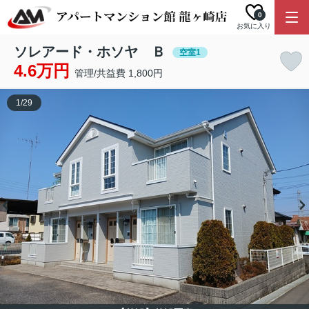
0
お気に入り
ソレアード・ホソヤ Ｂ
空室1
4.6万円
管理/共益費 1,800円
1
/
29