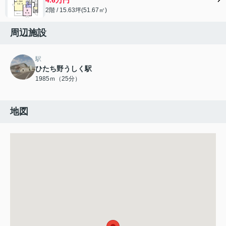
2階 / 15.63坪(51.67㎡)
周辺施設
駅
ひたち野うしく駅
1985ｍ（25分）
地図