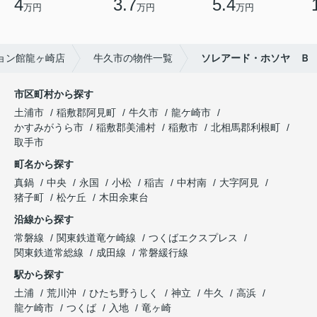
4
3.7
5.4
万円
万円
万円
ョン館龍ヶ崎店
牛久市の物件一覧
ソレアード・ホソヤ Ｂ
市区町村から探す
土浦市
稲敷郡阿見町
牛久市
龍ケ崎市
かすみがうら市
稲敷郡美浦村
稲敷市
北相馬郡利根町
取手市
町名から探す
真鍋
中央
永国
小松
稲吉
中村南
大字阿見
猪子町
松ケ丘
木田余東台
沿線から探す
常磐線
関東鉄道竜ケ崎線
つくばエクスプレス
関東鉄道常総線
成田線
常磐緩行線
駅から探す
土浦
荒川沖
ひたち野うしく
神立
牛久
高浜
龍ケ崎市
つくば
入地
竜ヶ崎