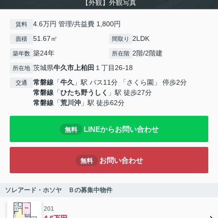
【外観】外観写真
4.6万円 管理/共益費 1,800円
賃料
51.67㎡
2LDK
面積
間取り
築24年
2階/2階建
築年数
所在階
茨城県
牛久市
上柏田
１丁目26-18
所在地
常磐線
「
牛久
」駅 バス11分 「さくら園」 停歩2分
交通
常磐線
「
ひたち野うしく
」駅 徒歩27分
常磐線
「
荒川沖
」駅 徒歩62分
LINEからお問い合わせ
無料
お問い合わせ
無料
ソレアード・ホソヤ Ｂの募集中物件
201
4.6万円